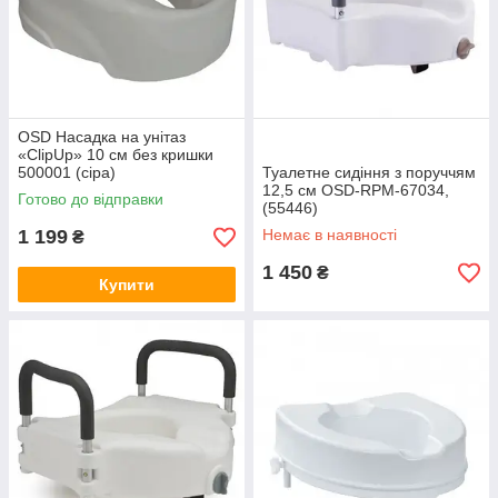
OSD Насадка на унітаз
«ClipUp» 10 см без кришки
500001 (сіра)
Туалетне сидіння з поруччям
12,5 см OSD-RPM-67034,
Готово до відправки
(55446)
1 199
Немає в наявності
₴
1 450
₴
Купити