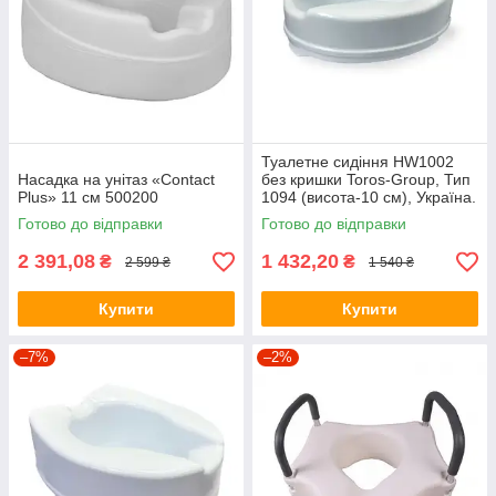
Туалетне сидіння HW1002
Насадка на унітаз «Contact
без кришки Toros-Group, Тип
Plus» 11 см 500200
1094 (висота-10 см), Україна.
Готово до відправки
Готово до відправки
2 391,08
1 432,20
₴
₴
2 599 ₴
1 540 ₴
Купити
Купити
–7%
–2%