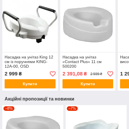
Насадка на унітаз King 12
Насадка на унітаз
Наса
см із поручнями KING-
«Contact Plus» 11 см
висо
12A-00, OSD
500200
2 999
2 391,08
1 2
₴
₴
2 599 ₴
Купити
Купити
Акційні пропозиції та новинки
–8%
–7%