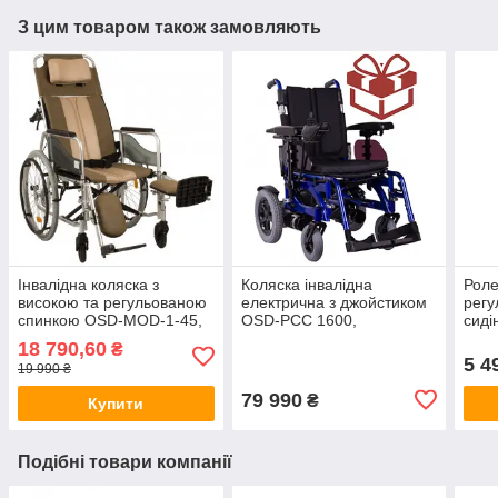
З цим товаром також замовляють
Інвалідна коляска з
Коляска інвалідна
Роле
високою та регульованою
електрична з джойстиком
регу
спинкою OSD-MOD-1-45,
OSD-PCC 1600,
сид
(ОСД3771558)
(OSDPCC)
(ОС
18 790,60
₴
5 4
19 990 ₴
79 990
₴
Купити
Подібні товари компанії