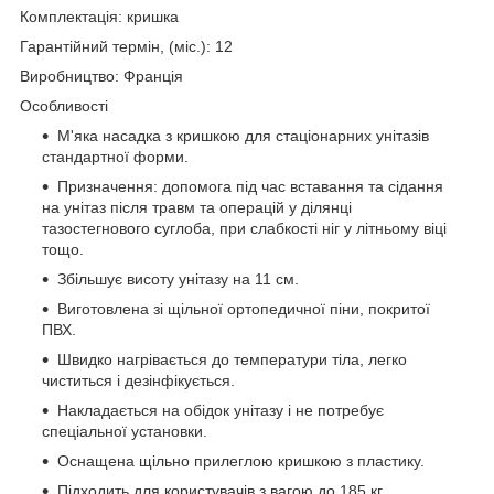
Комплектація: кришка
Гарантійний термін, (міс.): 12
Виробництво: Франція
Особливості
М'яка насадка з кришкою для стаціонарних унітазів
стандартної форми.
Призначення: допомога під час вставання та сідання
на унітаз після травм та операцій у ділянці
тазостегнового суглоба, при слабкості ніг у літньому віці
тощо.
Збільшує висоту унітазу на 11 см.
Виготовлена зі щільної ортопедичної піни, покритої
ПВХ.
Швидко нагрівається до температури тіла, легко
чиститься і дезінфікується.
Накладається на обідок унітазу і не потребує
спеціальної установки.
Оснащена щільно прилеглою кришкою з пластику.
Підходить для користувачів з вагою до 185 кг