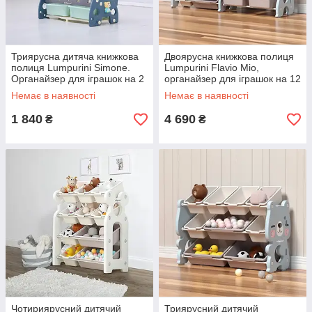
Триярусна дитяча книжкова
Двоярусна книжкова полиця
полиця Lumpurini Simone.
Lumpurini Flavio Mio,
Органайзер для іграшок на 2
органайзер для іграшок на 12
контейнери в дитячу кімнату
контейнерів та відсіком для
Немає в наявності
Немає в наявності
з полицею Монтессорі
книг.
1 840
4 690
₴
₴
Чотириярусний дитячий
Триярусний дитячий