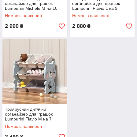
органайзер для іграшок
органайзер для іграшок
Lumpurini Michele M на 10
Lumpurini Flavio L на 9
контейнерів. Компактний
контейнерів. Місткий стелаж
Немає в наявності
Немає в наявності
стелаж для іграшок в дитячу
для іграшок та речей в
кімнату
детячу
2 990
2 880
₴
₴
Триярусний дитячий
органайзер для іграшок
Lumpurini Flavio M на 7
контейнерів. Компактний
Немає в наявності
стелаж для іграшок та речей
в дитячу
2 490
₴