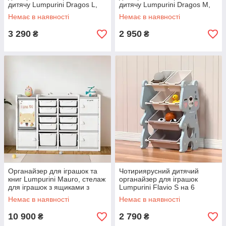
дитячу Lumpurini Dragos L,
дитячу Lumpurini Dragos М,
стелаж з 12 контейнерами,
стелаж з 9 контейнерами,
Немає в наявності
Немає в наявності
(101)
(101)
3 290
2 950
₴
₴
Органайзер для іграшок та
Чотириярусний дитячий
книг Lumpurini Mauro, стелаж
органайзер для іграшок
для іграшок з ящиками з
Lumpurini Flavio S на 6
дошкою для малювання в
контейнерів. Компактний
Немає в наявності
Немає в наявності
дитячу
стелаж для іграшок та речей
в дитячу
10 900
2 790
₴
₴