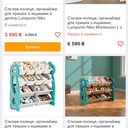
Стелаж-полиця, органайзер
для іграшок із ящиками в
дитячу Lumpurini Niko
Стелаж-полиця, органайзер
Montessori М, стелаж, Doctor
для іграшок з ящиками,
В наявності
101
Lumpurini Niko Montessori L з
контейнерами на 10
3 890
Немає в наявності
₴
4 390 ₴
контейнерів
6 590
₴
Купити
Стелаж-полиця, органайзер
Стелаж-полиця, органайзер
для іграшок з ящиками в
для іграшок з ящиками в