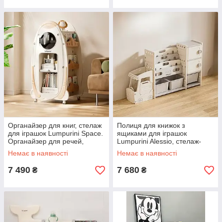
Органайзер для книг, стелаж
Полиця для книжок з
для іграшок Lumpurini Space.
ящиками для іграшок
Органайзер для речей,
Lumpurini Alessio, стелаж-
полиця поворотна в дитячу
машинка з 3 контейнерами,
Немає в наявності
Немає в наявності
полицею
7 490
7 680
₴
₴