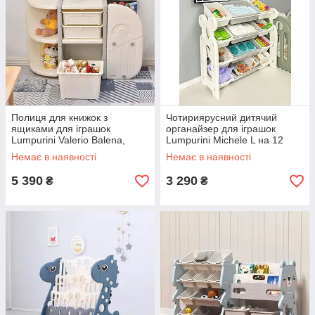
Полиця для книжок з
Чотириярусний дитячий
ящиками для іграшок
органайзер для іграшок
Lumpurini Valerio Balena,
Lumpurini Michele L на 12
стелаж-кит з 3 контейнерами
контейнерів. Місткий стелаж
Немає в наявності
Немає в наявності
та 5 поличками. Органайзер
для іграшок в дитячу кімнату
в дитячу
5 390
3 290
₴
₴