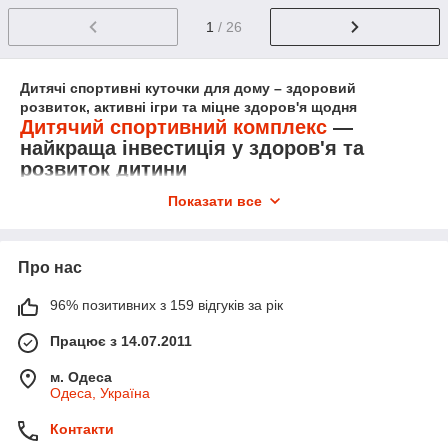
1
/ 26
Дитячі спортивні куточки для дому – здоровий
розвиток, активні ігри та міцне здоров'я щодня
Дитячий спортивний комплекс
—
найкраща інвестиція у здоров'я та
розвиток дитини
Показати все
Дитячий спортивний куточок — це не просто домашній
тренажер, а власний простір для активних ігор, фізичного
розвитку та веселого дозвілля. Саме під час руху дитина
зміцнює м'язи, розвиває координацію, рівновагу, гнучкість,
Про нас
витривалість і впевненість у власних силах. Регулярні заняття
допомагають формувати правильну поставу, зміцнюють
96% позитивних з 159 відгуків за рік
опорно-руховий апарат та позитивно впливають на
загальний фізичний і психоемоційний розвиток.
Працює з 14.07.2011
Сучасні діти проводять дедалі більше часу за смартфонами,
м. Одеса
планшетами та телевізором. Встановивши спортивний
Одеса, Україна
куточок удома, ви створюєте альтернативу гаджетам і
даруєте дитині можливість активно рухатися щодня
Контакти
незалежно від погоди чи пори року.