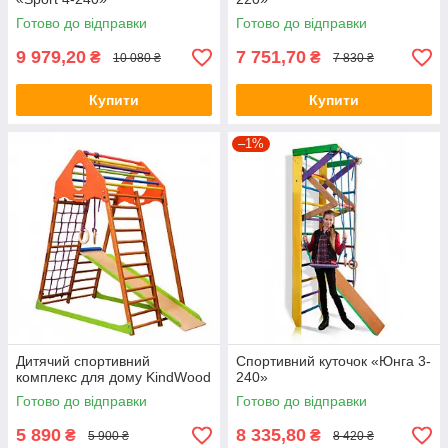
Готово до відправки
Готово до відправки
9 979,20
7 751,70
₴
₴
10 080 ₴
7 830 ₴
Купити
Купити
–1%
Дитячий спортивний
Спортивний куточок «Юнга 3-
комплекс для дому KindWood
240»
Готово до відправки
Готово до відправки
5 890
8 335,80
₴
₴
5 900 ₴
8 420 ₴