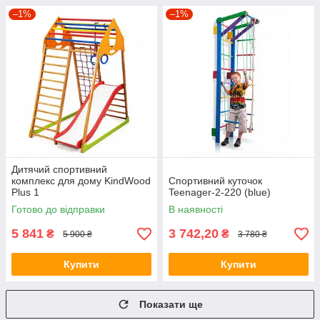
–1%
–1%
Дитячий спортивний
комплекс для дому KindWood
Спортивний куточок
Plus 1
Teenager-2-220 (blue)
Готово до відправки
В наявності
5 841
3 742,20
₴
₴
5 900 ₴
3 780 ₴
Купити
Купити
Показати ще