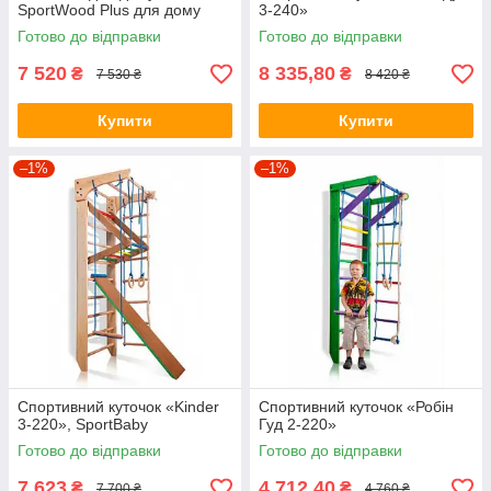
SportWood Plus для дому
3-240»
Готово до відправки
Готово до відправки
7 520
8 335,80
₴
₴
7 530 ₴
8 420 ₴
Купити
Купити
–1%
–1%
Спортивний куточок «Kinder
Спортивний куточок «Робін
3-220», SportBaby
Гуд 2-220»
Готово до відправки
Готово до відправки
7 623
4 712,40
₴
₴
7 700 ₴
4 760 ₴