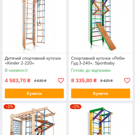
Дитячий спортивний куточок
Спортивний куточок «Робін
«Kinder 2-220»
Гуд 3-240», Sportbaby
В наявності
Готово до відправки
4 583,70
8 335,80
₴
₴
4 630 ₴
8 420 ₴
Купити
Купити
–1%
–1%