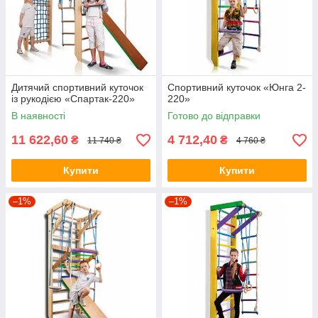
Дитячий спортивний куточок
Спортивний куточок «Юнга 2-
із рукодією «Спартак-220»
220»
В наявності
Готово до відправки
11 622,60
4 712,40
₴
₴
11 740 ₴
4 760 ₴
Купити
Купити
–1%
–1%