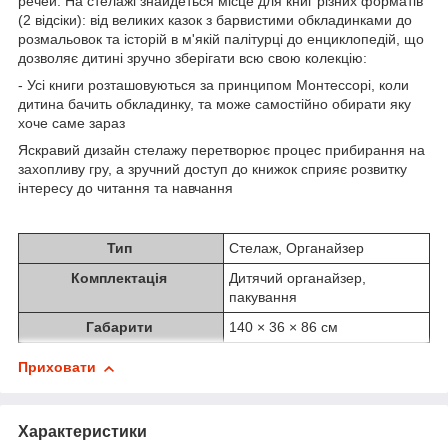
речей. На стелажі знайдеться місце для книг різних форматів
(2 відсіки): від великих казок з барвистими обкладинками до
розмальовок та історій в м'якій палітурці до енциклопедій, що
дозволяє дитині зручно зберігати всю свою колекцію:
- Усі книги розташовуються за принципом Монтессорі, коли
дитина бачить обкладинку, та може самостійно обирати яку
хоче саме зараз
Яскравий дизайн стелажу перетворює процес прибирання на
захопливу гру, а зручний доступ до книжок сприяє розвитку
інтересу до читання та навчання
Тип
Стелаж, Органайзер
Комплектація
Дитячий органайзер,
пакування
Габарити
140 × 36 × 86 см
Приховати
Характеристики