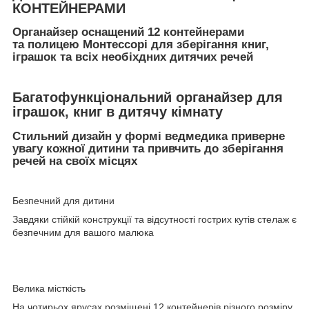
КОНТЕЙНЕРАМИ
Органайзер оснащений 12 контейнерами
та полицею Монтессорі для зберігання книг,
іграшок та всіх необіхдних дитячих речей
Багатофункціональний органайзер для
іграшок, книг в дитячу кімнату
Стильний дизайн у формі ведмедика приверне
увагу кожної дитини та привчить до зберігання
речей на своїх місцях
Безпечний для дитини
Завдяки стійкій конструкції та відсутності гострих кутів стелаж є
безпечним для вашого малюка
Велика місткість
На чотирьох ярусах розміщені 12 контейнерів різного розміру,