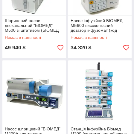
Шприцевий насос
Насос інфузійний БІОМЕД
двоканальний "БІОМЕД"
МЕ600 високоякісний
М500 зі штативом (БІОМЕД
дозатор інфузомат (код
М500)
58493)
Немає в наявності
Немає в наявності
49 940
34 320
₴
₴
Насос шприцевий "БІОМЕД"
Станція інфузійна Біомед
M200A для точного,
M200 (система, що об'єднує