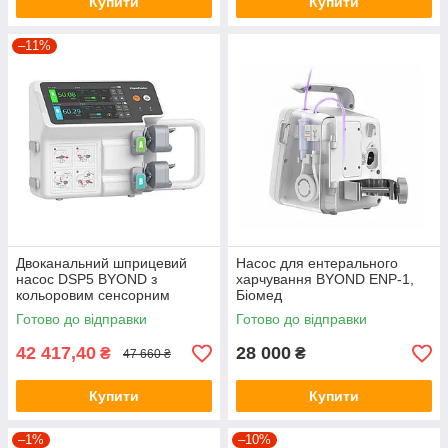
Купити
Купити
–11%
Двоканальний шприцевий
Насос для ентерального
насос DSP5 BYOND з
харчування BYOND ENP-1,
кольоровим сенсорним
Біомед
екраном 3,5"
Готово до відправки
Готово до відправки
42 417,40
28 000
₴
₴
47 660 ₴
Купити
Купити
–1%
–10%