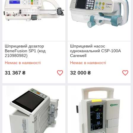
Шприцевий дозатор
Шприцевий насос
BeneFusion SP1 (код
одноканальний CSP-100A
210980982)
Carewell
Немає в наявності
Немає в наявності
31 367
32 000
₴
₴