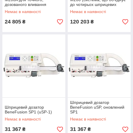
дозованого вливання
до чотирьох шприцевих
лікарських препаратів (код
насосів) (код 58496)
Немає в наявності
Немає в наявності
58495)
24 805
120 203
₴
₴
Шприцевий дозатор
Шприцевий дозатор
BeneFusion uSP, оновлений
BeneFusion SP1 (uSP-1)
SP1
Немає в наявності
Немає в наявності
31 367
31 367
₴
₴