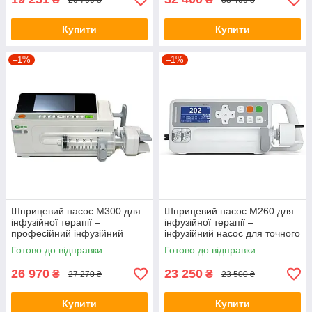
Купити
Купити
–1%
–1%
Шприцевий насос M300 для
Шприцевий насос M260 для
інфузійної терапії –
інфузійної терапії –
професійний інфузійний
інфузійний насос для точного
насос з 9 режимами
дозованого введення
Готово до відправки
Готово до відправки
введення препаратів
лікарських препаратів
26 970
23 250
₴
₴
27 270 ₴
23 500 ₴
Купити
Купити