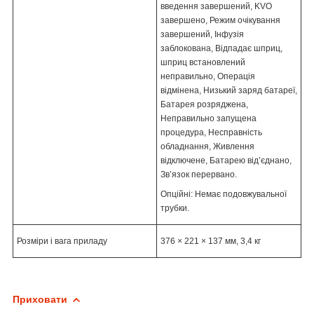
введення завершений, KVO
завершено, Режим очікування
завершений, Інфузія
заблокована, Відпадає шприц,
шприц встановлений
неправильно, Операція
відмінена, Низький заряд батареї,
Батарея розряджена,
Неправильно запущена
процедура, Несправність
обладнання, Живлення
відключене, Батарею від’єднано,
Зв’язок перервано.
Опційні: Немає подовжувальної
трубки.
Розміри і вага приладу
376 × 221 × 137 мм, 3,4 кг
Приховати