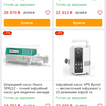
високою точністю введення
точної та безпечної інфузії
Готово до відправки
Готово до відправки
ліків
26 970
22 413
₴
₴
29 970 ₴
24 100 ₴
Купити
Купити
–7%
–3%
Шприцевий насос Heaco
Інфузійний насос VP5 Byond
SPA112 – точний інфузійний
— високоточний інфузомат з
насос для медичних закладів
10 режимами інфузії та
подвійним датчиком повітря,
Готово до відправки
Готово до відправки
(HLR)
19 251
32 400
₴
₴
20 700 ₴
33 400 ₴