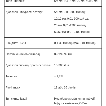
Типи шприців:
5/6 мл, 10/12 мл, 20 мл, 50/60 мл
Діапазон швидкості потоку:
5/6 мл: 0,01-300 мл/год;
10/12 мл: 0,01-600 мл/год;
20 мл: 0,01-1200 мл/год;
50/60 мл: 0,01-2400 мл/год
Швидкість KVO
0,1-30 мл/год (крок 0,01 мл/год)
Накопичений об’єм ін’єкції
0-9999,99 мл
Діапазон сигналу про тиск оклюзії
10-200 кПа
Точність
± 1,8%
Рівні тиску
13 або 16 рівнів
Тип сигналізації
Незабаром закінчення інфузії,
Інфузія закінчена, Об’єм