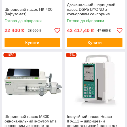
Двоканальний шприцевий
Шприцевий насос НК-400
насос DSP5 BYOND з
(інфузомат)
кольоровим сенсорним
екраном 3,5"
Готово до відправки
Готово до відправки
22 400
42 417,40
₴
₴
28 600 ₴
47 660 ₴
Купити
Купити
–10%
–7%
Шприцевий насос M300 —
Інфузійний насос Heaco
одноканальний інфузомат з
IPA112 – шприцевий
сенсорним дисплеєм та
перистальтичний насос для