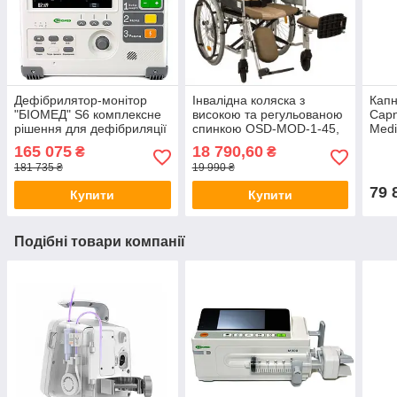
Дефібрилятор-монітор
Інвалідна коляска з
Капн
"БІОМЕД" S6 комплексне
високою та регульованою
Capn
рішення для дефібриляції
спинкою OSD-MOD-1-45,
Medi
та моніторингу
(ОСД3771558)
165 075
18 790,60
₴
₴
181 735 ₴
19 990 ₴
79 
Купити
Купити
Подібні товари компанії