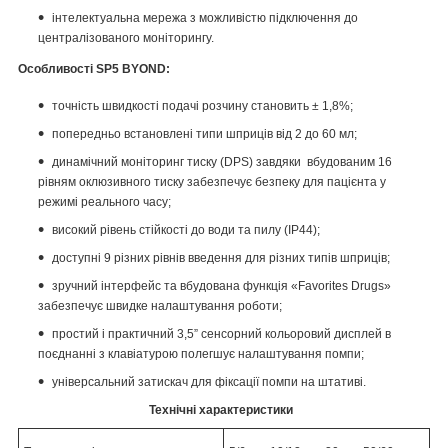
інтелектуальна мережа з можливістю підключення до
централізованого моніторингу.
Особливості SP5 BYOND:
точність швидкості подачі розчину становить ± 1,8%;
попередньо встановлені типи шприців від 2 до 60 мл;
динамічний моніторинг тиску (DPS) завдяки вбудованим 16
рівням оклюзивного тиску забезпечує безпеку для пацієнта у
режимі реального часу;
високий рівень стійкості до води та пилу (IP44);
доступні 9 різних рівнів введення для різних типів шприців;
зручний інтерфейс та вбудована функція «Favorites Drugs»
забезпечує швидке налаштування роботи;
простий і практичний 3,5” сенсорний кольоровий дисплей в
поєднанні з клавіатурою полегшує налаштування помпи;
універсальний затискач для фіксації помпи на штативі.
Технічні характеристики