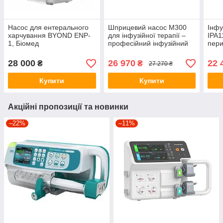
Насос для ентерального
Шприцевий насос M300
Інфу
харчування BYOND ENP-
для інфузійної терапії –
IPA1
1, Біомед
професійний інфузійний
пери
насос з 9 режимами
для 
введення препаратів
інфуз
28 000
26 970
22 
₴
₴
27 270 ₴
Купити
Купити
Акційні пропозиції та новинки
–22%
–11%