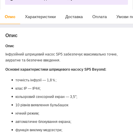
Опис
Характеристики
Доставка
Оплата
Умови п
Опис
Опис
Інфузійний шприцевий насос SP5 забезпечує максимально точне,
акуратне та безпечне введення.
Основні характеристики шприцевого насосу SP5 Beyond:
точність інфузії — 1,8％;
клас IP — IP44;
кольоровий сенсорний екран — 3,5";
10 рівнів виявлення бульбашок
нічний режим;
автоматичне блокування екрана;
функція виклику медсестри;