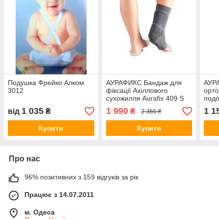
Подушка Фрейко Алком
АУРАФИКС Бандаж для
АУР
3012
фіксації Ахіллового
орто
сухожилля Aurafix 409 S
под
1 035
1 990
1 1
від
₴
₴
2 365 ₴
Купити
Купити
Про нас
96% позитивних з 159 відгуків за рік
Працює з 14.07.2011
м. Одеса