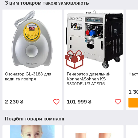
З цим товаром також замовляють
Озонатор GL-3188 для
Генератор дизельний
Наст
води та повітря
Konner&Sohnen KS
9300DE-1/3 ATSRб
Німеччина
1 3
2 230
101 999
₴
₴
Подібні товари компанії