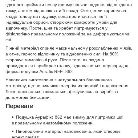
здатного приймати певну форму під час надання відповідного
тиску, а потім відновлювати її назад. Отже, коли користувач
кладе голову на подушку, вона прогинається під її
індивідуальні обриси, створюючи комфортні умови для
відпочинку. Проте, шия та хребет підтримуються у
фізіологічно правильному положенні та не деформуються уві
сні.
Пінний матеріал сприяє максимальному розслабленню м'язів,
а отже, гарного відпочинку та відновленню сил. На 80%
скорочує мимовільні рухи. Після того, як людина
прокидається і прибирає голову, відновлюється першорядна
форма подушки Aurafix REF: 862.
Наволочка виготовлена з натурального бавовняного
матеріалу, що не викликає алергічних реакцій і подразнення.
Легко надівається і знімається, фіксуючись на виробі за
допомогою блискавки.
Переваги
Подушка Аурафікс 862 має виїмку для підтримки шиї
в правильному анатомічному положенні.
Піноподібний матеріал наповнювача, який створює
ефект пам'яті.