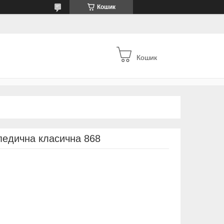
Кошик
Кошик
едична класична 868