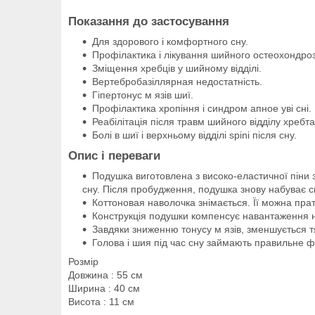
Показання до застосування
Для здорового і комфортного сну.
Профілактика і лікування шийного остеохондроз
Зміщення хребців у шийному відділі.
Вертебробазіллярная недостатність.
Гіпертонус м язів шиї.
Профілактика хропіння і синдром апное уві сні.
Реабілітація після травм шийного відділу хребта
Болі в шиї і верхньому відділі spini після сну.
Опис і переваги
Подушка виготовлена з високо-еластичної піни 
сну. Після пробудження, подушка знову набуває 
Коттоновая наволочка знімається. Її можна прат
Конструкція подушки компенсує навантаження на 
Завдяки зниженню тонусу м язів, зменшується тя
Голова і шия під час сну займають правильне ф
Розмір
Довжина
:
55 см
Ширина
:
40 см
Висота
:
11 см