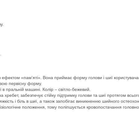
у.
.
з ефектом «пам'яті». Вона приймає форму голови і шиї користувача
свою первісну форму.
і в пральній машині. Колір – світло-бежевий.
хребет, забезпечує стійку підтримку голови та шиї протягом всього
жкість і біль в шиї, а також запобігає виникненню шийного остеохо
ізіологічне положення, тому поліпшується кровопостачання головног