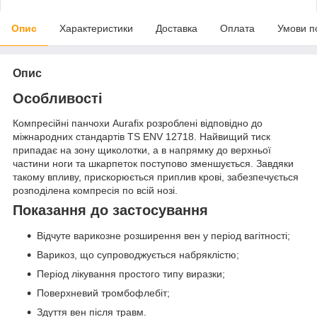
Опис
Характеристики
Доставка
Оплата
Умови п
Опис
Особливості
Компресійні панчохи Aurafix розроблені відповідно до
міжнародних стандартів TS ENV 12718. Найвищий тиск
припадає на зону щиколотки, а в напрямку до верхньої
частини ноги та шкарпеток поступово зменшується. Завдяки
такому впливу, прискорюється приплив крові, забезпечується
розподілена компресія по всій нозі.
Показання до застосування
Відчуте варикозне розширення вен у період вагітності;
Варикоз, що супроводжується набряклістю;
Період лікування простого типу виразки;
Поверхневий тромбофлебіт;
Здуття вен після травм.