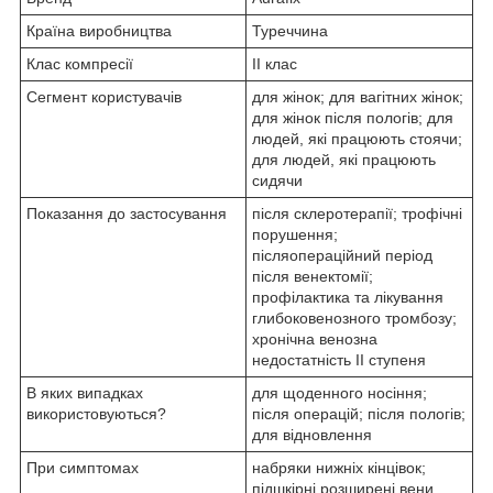
Країна виробництва
Туреччина
Клас компресії
II клас
Сегмент користувачів
для жінок; для вагітних жінок;
для жінок після пологів; для
людей, які працюють стоячи;
для людей, які працюють
сидячи
Показання до застосування
після склеротерапії; трофічні
порушення;
післяопераційний період
після венектомії;
профілактика та лікування
глибоковенозного тромбозу;
хронічна венозна
недостатність II ступеня
В яких випадках
для щоденного носіння;
використовуються?
після операцій; після пологів;
для відновлення
При симптомах
набряки нижніх кінцівок;
підшкірні розширені вени