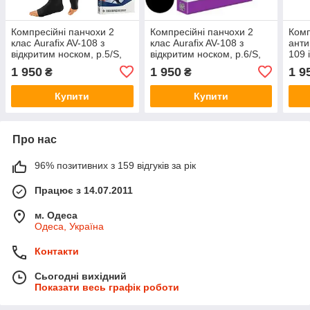
Компресійні панчохи 2
Компресійні панчохи 2
Комп
клас Aurafix AV-108 з
клас Aurafix AV-108 з
анти
відкритим носком, р.5/S,
відкритим носком, р.6/S,
109 
чорний
чорний
клас
1 950
1 950
1 9
₴
₴
Купити
Купити
Про нас
96% позитивних з 159 відгуків за рік
Працює з 14.07.2011
м. Одеса
Одеса, Україна
Контакти
Сьогодні вихідний
Показати весь графік роботи