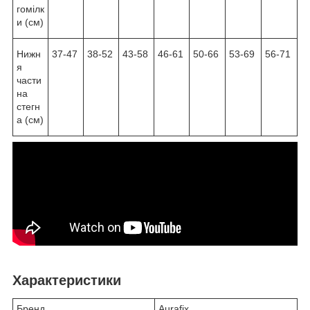
гомілк
и (см)
Нижн
37-47
38-52
43-58
46-61
50-66
53-69
56-71
я
части
на
стегн
а (см)
Характеристики
Бренд
Aurafix