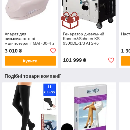
Апарат для
Генератор дизельний
Наст
низькочастотної
Konner&Sohnen KS
магнітотерапії МАГ-30-4 з
9300DE-1/3 ATSRб
таймером
Німеччина
3 010
1 3
₴
101 999
₴
Купити
Подібні товари компанії