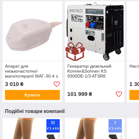
Апарат для
Генератор дизельний
Наст
низькочастотної
Konner&Sohnen KS
магнітотерапії МАГ-30-4 з
9300DE-1/3 ATSRб
таймером
Німеччина
3 010
1 3
₴
101 999
₴
Купити
Подібні товари компанії