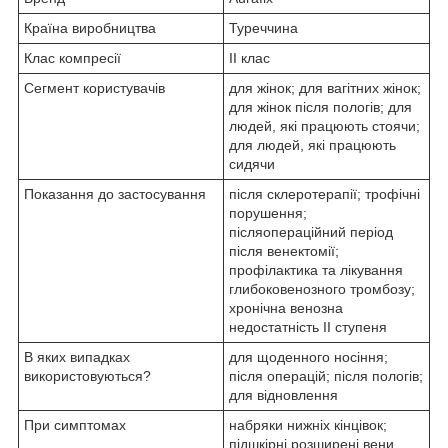
Країна виробництва
Туреччина
Клас компресії
II клас
Сегмент користувачів
для жінок; для вагітних жінок;
для жінок після пологів; для
людей, які працюють стоячи;
для людей, які працюють
сидячи
Показання до застосування
після склеротерапії; трофічні
порушення;
післяопераційний період
після венектомії;
профілактика та лікування
глибоковенозного тромбозу;
хронічна венозна
недостатність II ступеня
В яких випадках
для щоденного носіння;
використовуються?
після операцій; після пологів;
для відновлення
При симптомах
набряки нижніх кінцівок;
підшкірні розширені вени