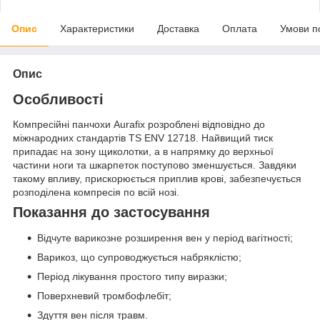
Опис
Характеристики
Доставка
Оплата
Умови п
Опис
Особливості
Компресійні панчохи Aurafix розроблені відповідно до
міжнародних стандартів TS ENV 12718. Найвищий тиск
припадає на зону щиколотки, а в напрямку до верхньої
частини ноги та шкарпеток поступово зменшується. Завдяки
такому впливу, прискорюється приплив крові, забезпечується
розподілена компресія по всій нозі.
Показання до застосування
Відчуте варикозне розширення вен у період вагітності;
Варикоз, що супроводжується набряклістю;
Період лікування простого типу виразки;
Поверхневий тромбофлебіт;
Здуття вен після травм.