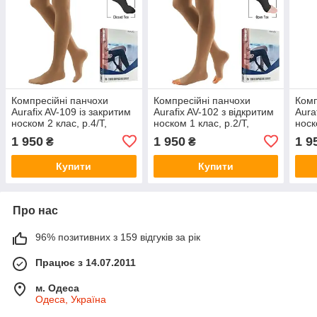
Компресійні панчохи
Компресійні панчохи
Комп
Aurafix AV-109 із закритим
Aurafix AV-102 з відкритим
Aura
носком 2 клас, р.4/T,
носком 1 клас, р.2/T,
носк
бежевий
бежевий
беж
1 950
1 950
1 9
₴
₴
Купити
Купити
Про нас
96% позитивних з 159 відгуків за рік
Працює з 14.07.2011
м. Одеса
Одеса, Україна