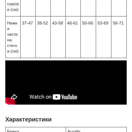
гомілк
и (см)
Нижн
37-47
38-52
43-58
46-61
50-66
53-69
56-71
я
части
на
стегн
а (см)
Характеристики
Бренд
Aurafix