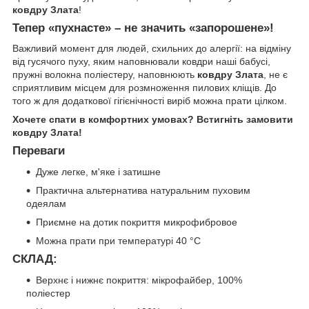
ковдру Злата
!
Тепер «пухнасте» – не значить «запорошене»!
Важливий момент для людей, схильних до алергії: на відміну
від гусячого пуху, яким наповнювали ковдри наші бабусі,
пружні волокна поліестеру, наповнюють
ковдру Злата
, не є
сприятливим місцем для розмноження пилових кліщів. До
того ж для додаткової гігієнічності виріб можна прати цілком.
Хочете спати в комфортних умовах? Встигніть замовити
ковдру Злата!
Переваги
Дуже легке, м'яке і затишне
Практична альтернатива натуральним пуховим
одеялам
Приємне на дотик покриття микрофибровое
Можна прати при температурі 40 °C
СКЛАД:
Верхнє і нижнє покриття: мікрофайбер, 100%
поліестер