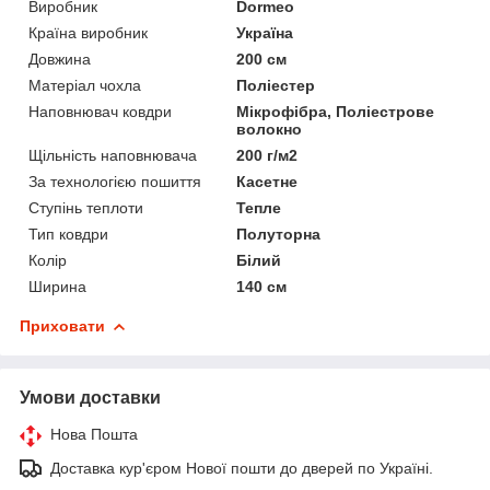
Виробник
Dormeo
Країна виробник
Україна
Довжина
200 см
Матеріал чохла
Поліестер
Наповнювач ковдри
Мікрофібра, Поліестрове
волокно
Щільність наповнювача
200 г/м2
За технологією пошиття
Касетне
Ступінь теплоти
Тепле
Тип ковдри
Полуторна
Колір
Білий
Ширина
140 см
Приховати
Умови доставки
Нова Пошта
Доставка кур'єром Нової пошти до дверей по Україні.