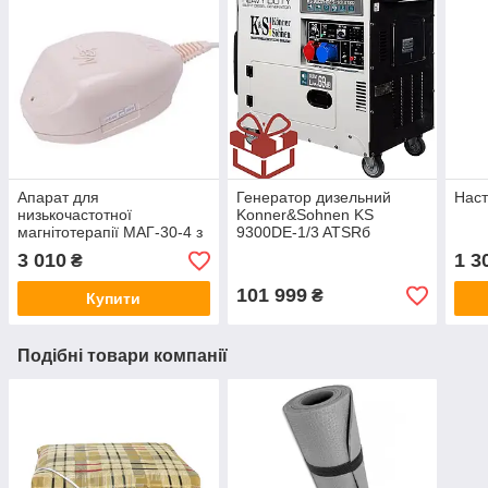
Апарат для
Генератор дизельний
Наст
низькочастотної
Konner&Sohnen KS
магнітотерапії МАГ-30-4 з
9300DE-1/3 ATSRб
таймером
Німеччина
3 010
1 3
₴
101 999
₴
Купити
Подібні товари компанії