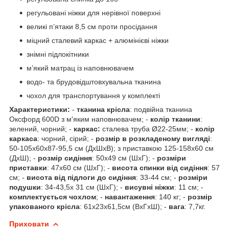
регульовані ніжки для нерівної поверхні
великі п’ятаки 8,5 см проти просідання
міцний сталевий каркас + алюмінієві ніжки
знімні підлокітники
м’який матрац із наповнювачем
водо- та брудовідштовхувальна тканина
чохол для транспортування у комплекті
Характеристики:
-
тканина крісла
: подвійна тканина
Оксфорд 600D з м'яким наповнювачем; -
колір тканини
:
зелений, чорний; -
каркас:
сталева труба Ø22-25мм; -
колір
каркаса
: чорний, сірий; -
розмір в розкладеному вигляді
:
50-105х60х87-95,5 см (ДхШхВ); з приставкою 125-158х60 см
(ДхШ); -
розмір сидіння
: 50х49 см (ШхГ); -
розміри
приставки
: 47х60 см (ШхГ); -
висота спинки від сидіння
: 57
см; -
висота від підлоги до сидіння
: 33-44 см; -
розміри
подушки
: 34-43,5х 31 см (ШхГ); -
висувні ніжки
: 11 см; -
комплектується чохлом
; -
навантаження
: 140 кг; -
розмір
упакованого крісла
: 61х23х61,5см (ВхГхШ); -
вага
: 7,7кг.
Приховати