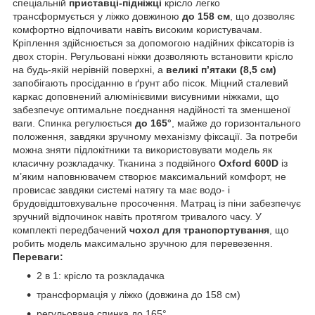
спеціальній
приставці-підніжці
крісло легко
трансформується у ліжко довжиною
до 158 см
, що дозволяє
комфортно відпочивати навіть високим користувачам.
Кріплення здійснюється за допомогою надійних фіксаторів із
двох сторін. Регульовані ніжки дозволяють встановити крісло
на будь-якій нерівній поверхні, а
великі п’ятаки (8,5 см)
запобігають просіданню в ґрунт або пісок. Міцний сталевий
каркас доповнений алюмінієвими висувними ніжками, що
забезпечує оптимальне поєднання надійності та зменшеної
ваги. Спинка регулюється
до 165°
, майже до горизонтального
положення, завдяки зручному механізму фіксації. За потреби
можна зняти підлокітники та використовувати модель як
класичну розкладачку. Тканина з подвійного
Oxford 600D
із
м’яким наповнювачем створює максимальний комфорт, не
провисає завдяки системі натягу та має водо- і
брудовідштовхувальне просочення. Матрац із піни забезпечує
зручний відпочинок навіть протягом тривалого часу. У
комплекті передбачений
чохол для транспортування
, що
робить модель максимально зручною для перевезення.
Переваги:
2 в 1: крісло та розкладачка
трансформація у ліжко (довжина до 158 см)
регульована спинка до 165°