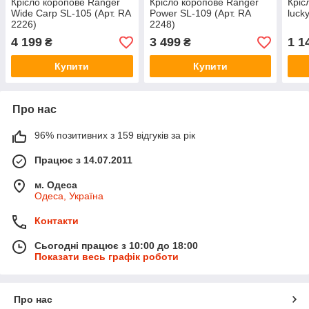
Крiсло коропове Ranger
Крiсло коропове Ranger
Кріс
Wide Carp SL-105 (Арт. RA
Рower SL-109 (Арт. RA
luck
2226)
2248)
4 199
3 499
1 1
₴
₴
Купити
Купити
Про нас
96% позитивних з 159 відгуків за рік
Працює з 14.07.2011
м. Одеса
Одеса, Україна
Контакти
Сьогодні працює з 10:00 до 18:00
Показати весь графік роботи
Про нас