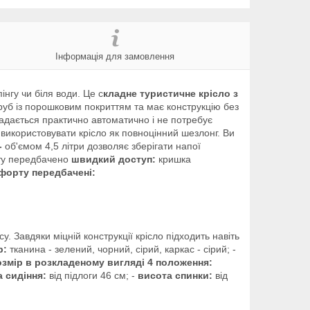
Інформація для замовлення
інгу чи біля води. Це с
кладне туристичне крісло з
труб із порошковим покриттям та має конструкцію без
адається практично автоматично і не потребує
 використовувати крісло як повноцінний шезлонг. Ви
-
об'ємом 4,5 літри дозволяє зберігати напої
рту передбачено
швидкий доступ:
кришка
форту передбачені:
Завдяки міцній конструкції крісло підходить навіть
р:
тканина - зелений, чорний, сірий, каркас - сірий; -
озмір в розкладеному вигляді 4 положення:
 сидіння:
від підлоги 46 см; -
висота спинки:
від