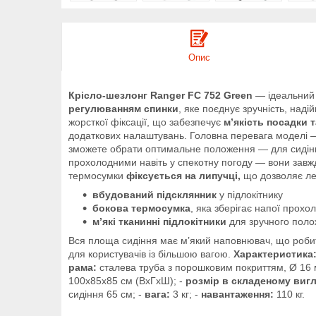
Опис
Крісло-шезлонг Ranger FC 752 Green
— ідеальний 
регулюванням спинки
, яке поєднує зручність, над
жорсткої фіксації, що забезпечує
м’якість посадки 
додаткових налаштувань. Головна перевага моделі
зможете обрати оптимальне положення — для сидінн
прохолодними навіть у спекотну погоду — вони завж
термосумки
фіксується на липучці,
що дозволяє лег
вбудований підсклянник
у підлокітнику
бокова термосумка
, яка зберігає напої прох
м’які тканинні підлокітники
для зручного поло
Вся площа сидіння має м’який наповнювач, що робить
для користувачів із більшою вагою.
Характеристика
рама:
сталева труба з порошковим покриттям, Ø 16 
100х85х85 см (ВхГхШ); -
розмір в складеному вигл
сидіння 65 см; -
вага:
3 кг; -
навантаження:
110 кг.