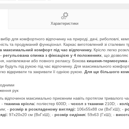
Характеристики
вибір для комфортного відпочинку на природі, дачі, риболовлі, кемп
ійність та продуманий функціонал. Каркас виготовлений зі сталевих 
та максимальний комфорт під час відпочинку.
Крісло легко розкл
 —
регульована спинка з фіксацією у 4 положеннях
, що дозволяє
я, напівлежачи або повного релаксу. Бокова
кишеня-термосумка 
ди будуть під рукою під час відпочинку. Для максимального комфо
ко відкривати та закривати її однією рукою.
Для ще більшого ком
олодними
ження рук
 відпочинок максимально приємним навіть протягом тривалого часу. 
:
-
тканина крісла:
поліестер 600D; -
чохол з тканини
210D; -
колі
мм; -
розмір в розкладеному вигляді:
106х55х88 см (ВхГхШ); -
р
яді:
97х20х20 см (ВхГхШ); -
розмір сидіння:
59х63 (ГхШ); -
висота