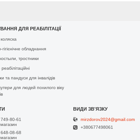
ВАННЯ ДЛЯ РЕАБІЛІТАЦІЇ
 коляска
-гігієнічне обладнання
костыли, тростники
реабілітаційні
и та пандуси для інвалідів
кутери для людей похилого віку
ів
mirzdorov2024@gmail.com
 749-80-61
 магазин
+380677498061
 648-08-68
 магазин