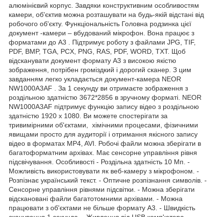
алюмінієвий корпус. Завдяки конструктивним особливостям
камери, об'єктив можна розташувати на будь-якій відстані від
робочого об'єкту. Функціональність Головна родзинка цієї
документ -камери – вбудований мікрофон. Вона працює з
форматами до А3 . Підтримує роботу з файлами JPG, TIF,
PDF, BMP, TGA, PCX, PNG, RAS, PDF, WORD, TXT. Щоб
відсканувати документ формату А3 з високою якістю
зображення, потрібен громіздкий і дорогий сканер. З цим
завданням легко укладається документ-камера NEOR
NW1000А3AF . За 1 секунду ви отримаєте зображення з
роздільною здатністю 3672*2856 в зручному форматі. NEOR
NW1000А3AF підтримує функцію запису відео з роздільною
здатністю 1920 х 1080. Ви можете спостерігати за
тривимірними об'єктами, хімічними процесами, фізичними
явищами просто для аудиторії і отримання якісного запису
відео в форматах MP4, AVI. Робочі файли можна зберігати в
багатоформатним архівах. Має сенсорне управління рівня
підсвічування. Особливості - Роздільна здатність 10 Mп. -
Можливість використовувати як веб-камеру з мікрофоном. -
Розпізнає український текст. - Оптичне розпізнання символів. -
Сенсорне управління рівнями підсвітки. - Можна зберігати
відскановані файли багатотомними архівами. - Можна
працювати з об'єктами не більше формату А3. - Швидкість
сканування 1 секунда. - Живлення від USB комп'ютера. -