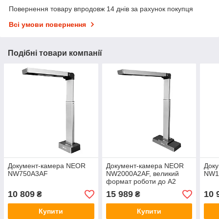
Повернення товару впродовж 14 днів за рахунок покупця
Всі умови повернення
Подібні товари компанії
Документ-камера NEOR
Документ-камера NEOR
Док
NW750А3AF
NW2000A2AF, великий
NW1
формат роботи до А2
10 809
15 989
10 
₴
₴
Купити
Купити