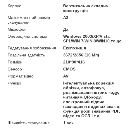
Корпус
Вертикальна складна
конструкція
Максимальний розмір
А3
сканування
Мікрофон
Да
Операційна система
Windows 2003/XP/Vista
SP1/WIN 7/WIN 8/WIN10 тощо
Редагування зображення
Експозиція
Роздільна здатність
3672*2856 (10 Мп)
Розміри
210*90*416
Сенсор
CMOS
Формат відео
AVI
Функції
Інтелектуальна корекція
обрізки, автофокус,
розпізнавання штрих-коду,
читанням QR-коду,
електронний підпис,
накладання водяних знаків,
функція розпізнавання PDF,
відео та OCR і т.д
Швидкість сканування
1 сек