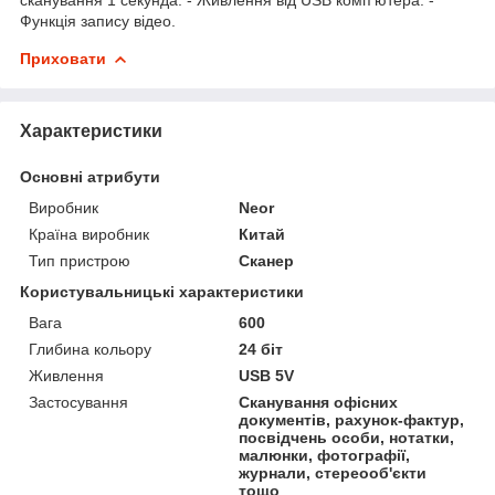
Функція запису відео.
Приховати
Характеристики
Основні атрибути
Виробник
Neor
Країна виробник
Китай
Тип пристрою
Сканер
Користувальницькі характеристики
Вага
600
Глибина кольору
24 біт
Живлення
USB 5V
Застосування
Сканування офісних
документів, рахунок-фактур,
посвідчень особи, нотатки,
малюнки, фотографії,
журнали, стереооб'єкти
тощо