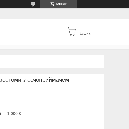
Кошик
Кошик
фростоми з сечоприймачем
і — 1 000 ₴