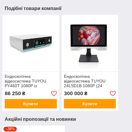
Подібні товари компанії
Ендоскопічна
Ендоскопічна
відеосистема TUYOU
відеосистема TUYOU
PY460T 1080Р із
24LSD1B 1080Р (24
сенсорним екраном
дюйми, жорстка, Все в
86 250
300 000
₴
₴
(роздільна, без
одному)
відеозапису)
Купити
Купити
Акційні пропозиції та новинки
–38%