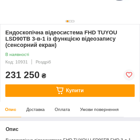
Ендоскопічна відеосистема FHD TUYOU
LSD90TB 3-в-1 із функцією відеозапису
(сенсорний екран)
В наявності
Код: 10931
Роздріб
231 250
₴
Купити
Опис
Доставка
Оплата
Умови повернення
Опис
Ендоскопічна відеосистема FHD TUYOU LSD90TB FHD 3-в-1