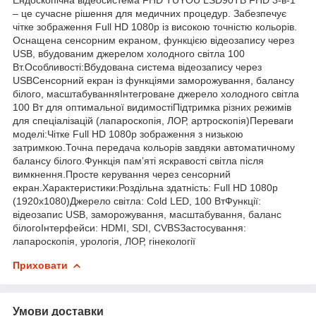
– це сучасне рішення для медичних процедур. Забезпечує
чітке зображення Full HD 1080p із високою точністю кольорів.
Оснащена сенсорним екраном, функцією відеозапису через
USB, вбудованим джерелом холодного світла 100
Вт.Особливості:Вбудована система відеозапису через
USBСенсорний екран із функціями заморожування, балансу
білого, масштабуванняІнтегроване джерело холодного світла
100 Вт для оптимальної видимостіПідтримка різних режимів
для спеціалізацій (лапароскопія, ЛОР, артроскопія)Переваги
моделі:Чітке Full HD 1080p зображення з низькою
затримкою.Точна передача кольорів завдяки автоматичному
балансу білого.Функція пам’яті яскравості світла після
вимкнення.Просте керування через сенсорний
екран.Характеристики:Роздільна здатність: Full HD 1080p
(1920x1080)Джерело світла: Cold LED, 100 ВтФункції:
відеозапис USB, заморожування, масштабування, баланс
білогоІнтерфейси: HDMI, SDI, CVBSЗастосування:
лапароскопія, урологія, ЛОР, гінекології
Приховати
Умови доставки