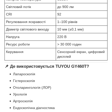
Світловий потік
до 900 лм
CRI
92
Регулювання яскравості
1–100 рівнів
Діаметр світлового виходу
10 мм (±0,1 мм)
Напруга
220 В
Ресурс роботи
> 30 000 годин
Керування
Сенсорний екран, цифровий
дисплей
📌 Де використовується TUYOU GY460T?
Лапароскопія
Гістероскопія
Отоларингологія (ЛОР)
Урологія
Артроскопія
Ендоскопічна діагностика