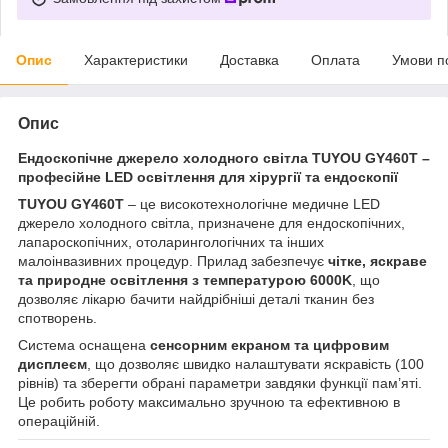
Опис
Характеристики
Доставка
Оплата
Умови п
Опис
Ендоскопічне джерело холодного світла TUYOU GY460T –
професійне LED освітлення для хірургії та ендоскопії
TUYOU GY460T
– це високотехнологічне медичне LED
джерело холодного світла, призначене для ендоскопічних,
лапароскопічних, отоларингологічних та інших
малоінвазивних процедур. Прилад забезпечує
чітке, яскраве
та природне освітлення з температурою 6000K
, що
дозволяє лікарю бачити найдрібніші деталі тканин без
спотворень.
Система оснащена
сенсорним екраном та цифровим
дисплеєм
, що дозволяє швидко налаштувати яскравість (100
рівнів) та зберегти обрані параметри завдяки функції пам’яті.
Це робить роботу максимально зручною та ефективною в
операційній.