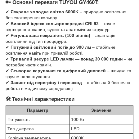
🔑 Основні переваги TUYOU GY460T:
✔
Яскраве холодне світло 6000K
– природне освітлення
без спотворення кольору.
✔
Високий індекс кольоропередачі CRI 92
– точне
відтворення тканин, судин та анатомічних структур.
✔
Регульована яскравість (100 рівнів)
– адаптація
освітлення під тип процедури.
✔
Потужний світловий потік до 900 лм
– стабільне
освітлення навіть при тривалій роботі.
✔
Тривалий ресурс LED лампи — понад 30 000 годин
– не
потребує частих замін.
✔
Сенсорне керування та цифровий дисплей
– швидке та
зручне налаштування.
✔
Захист від перегріву і перешкод
– стабільна й безпечна
робота в медичному середовищі.
🛠 Технічні характеристики
Параметр
Значення
Потужність
100 Вт
Тип джерела
LED
Колірна температура
6000K