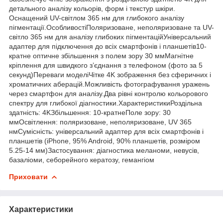
детального аналізу кольорів, форм і текстур шкіри.
Оснащений UV-світлом 365 нм для глибокого аналізу
пігментації.ОсобливостіПоляризоване, неполяризоване та UV-
світло 365 нм для аналізу глибоких пігментаційУніверсальний
адаптер для підключення до всіх смартфонів і планшетів10-
кратне оптичне збільшення з полем зору 30 ммМагнітне
кріплення для швидкого з’єднання з телефоном (фото за 5
секунд)Переваги моделіЧітке 4K зображення без сферичних і
хроматичних аберацій.Можливість фотографування уражень
через смартфон для аналізу.Два рівні контролю кольорового
спектру для глибокої діагностики.ХарактеристикиРоздільна
здатність: 4KЗбільшення: 10-кратнеПоле зору: 30
ммОсвітлення: поляризоване, неполяризоване, UV 365
нмСумісність: універсальний адаптер для всіх смартфонів і
планшетів (iPhone, 95% Android, 90% планшетів, розміром
5.25-14 мм)Застосування: діагностика меланоми, невусів,
базаліоми, себорейного кератозу, гемангіом
Приховати
Характеристики