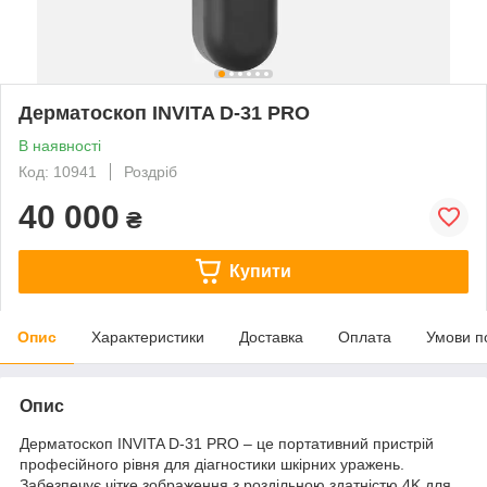
Дерматоскоп INVITA D-31 PRO
В наявності
Код: 10941
Роздріб
40 000
₴
Купити
Опис
Характеристики
Доставка
Оплата
Умови п
Опис
Дерматоскоп INVITA D-31 PRO – це портативний пристрій
професійного рівня для діагностики шкірних уражень.
Забезпечує чітке зображення з роздільною здатністю 4K для