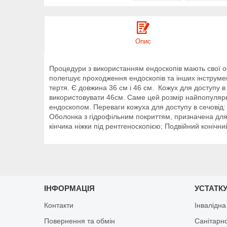
Опис
Процедури з використанням ендоскопів мають свої ос
полегшує проходження ендоскопів та інших інструмен
тертя. Є довжина 36 см і 46 см. Кожух для доступу в 
використовувати 46см. Саме цей розмір найпопулярні
ендоскопом. Переваги кожуха для доступу в сечовід: С
Оболонка з гідрофільним покриттям, призначена дл
кінчика ніжки під рентгеноскопією; Подвійний коні
ІНФОРМАЦІЯ
УСТАТКУ
Контакти
Інвалідна
Повернення та обмін
Санітарно