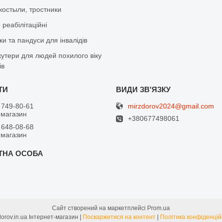
костыли, тростники
реабілітаційні
и та пандуси для інвалідів
кутери для людей похилого віку
ів
mirzdorov2024@gmail.com
 749-80-61
 магазин
+380677498061
 648-08-68
 магазин
Сайт створений на маркетплейсі
Prom.ua
Mirzdorov.in.ua Інтернет-магазин |
Поскаржитися на контент
|
Політика конфіденцій