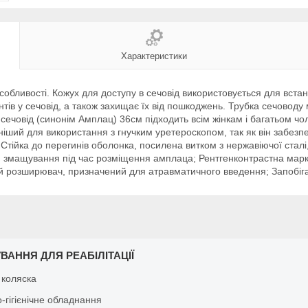
Характеристики
обливості. Кожух для доступу в сечовід використовується для вста
тів у сечовід, а також захищає їх від пошкоджень. Трубка сечоводу
сечовід (синонім Амплац) 36см підходить всім жінкам і багатьом чол
ший для використання з гнучким уретероскопом, так як він забезп
тійка до перегинів оболонка, посилена витком з нержавіючої сталі, 
я змащування під час розміщення амплаца; Рентгенконтрастна марк
чний розширювач, призначений для атравматичного введення; Запобі
ВАННЯ ДЛЯ РЕАБІЛІТАЦІЇ
 коляска
-гігієнічне обладнання