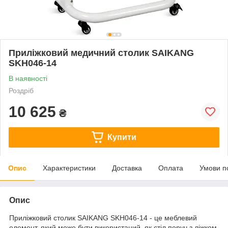
Приліжковий медичний столик SAIKANG
SKH046-14
В наявності
Роздріб
10 625
₴
Купити
Опис
Характеристики
Доставка
Оплата
Умови п
Опис
Приліжковий столик SAIKANG SKH046-14 - це меблевий
елемент, який може бути використаний, як стіл поруч з ліжком