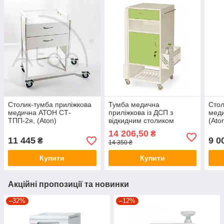
Столик-тумба приліжкова
Тумба медична
Стол
медична АТОН СТ-
приліжкова із ДСП з
мед
ТПП-2я, (Aton)
відкидним столиком
(Ato
ТПд-1с, ТМ Омега,
14 206,50
₴
(Omega)
11 445
9 0
₴
14 350 ₴
Купити
Купити
Акційні пропозиції та новинки
–32%
–12%