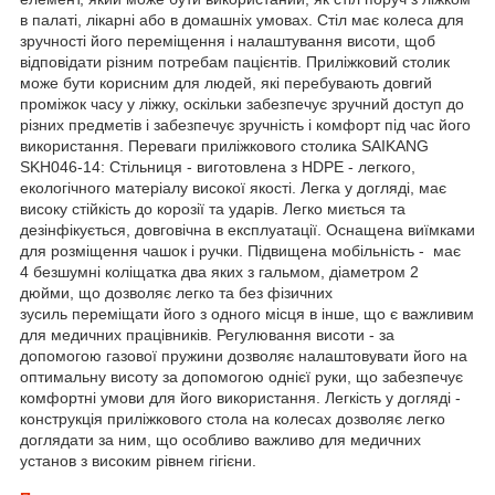
в палаті, лікарні або в домашніх умовах. Стіл має колеса для
зручності його переміщення і налаштування висоти, щоб
відповідати різним потребам пацієнтів. Приліжковий столик
може бути корисним для людей, які перебувають довгий
проміжок часу у ліжку, оскільки забезпечує зручний доступ до
різних предметів і забезпечує зручність і комфорт під час його
використання. Переваги приліжкового столика SAIKANG
SKH046-14: Стільниця - виготовлена з HDPE - легкого,
екологічного матеріалу високої якості. Легка у догляді, має
високу стійкість до корозії та ударів. Легко миється та
дезінфікується, довговічна в експлуатації. Оснащена виїмками
для розміщення чашок і ручки. Підвищена мобільність - має
4 безшумні коліщатка два яких з гальмом, діаметром 2
дюйми, що дозволяє легко та без фізичних
зусиль переміщати його з одного місця в інше, що є важливим
для медичних працівників. Регулювання висоти - за
допомогою газової пружини дозволяє налаштовувати його на
оптимальну висоту за допомогою однієї руки, що забезпечує
комфортні умови для його використання. Легкість у догляді -
конструкція приліжкового стола на колесах дозволяє легко
доглядати за ним, що особливо важливо для медичних
установ з високим рівнем гігієни.