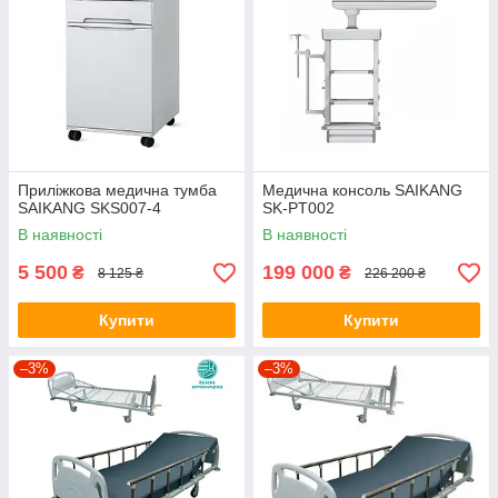
Приліжкова медична тумба
Медична консоль SAIKANG
SAIKANG SKS007-4
SK-PT002
В наявності
В наявності
5 500
199 000
₴
₴
8 125 ₴
226 200 ₴
Купити
Купити
–3%
–3%