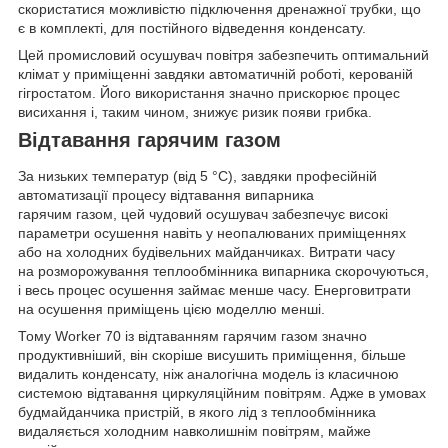
скористатися можливістю підключення дренажної трубки, що
є в комплекті, для постійного відведення конденсату.
Цей промисловий осушувач повітря забезпечить оптимальний
клімат у приміщенні завдяки автоматичній роботі, керованій
гігростатом. Його використання значно прискорює процес
висихання і, таким чином, знижує ризик появи грибка.
Відтавання гарячим газом
За низьких температур (від 5 °С), завдяки професійній
автоматизації процесу відтавання випарника
гарячим газом, цей чудовий осушувач забезпечує високі
параметри осушення навіть у неопалюваних приміщеннях
або на холодних будівельних майданчиках. Витрати часу
на розморожування теплообмінника випарника скорочуються,
і весь процес осушення займає менше часу. Енерговитрати
на осушення приміщень цією моделлю менші.
Тому Worker 70 із відтаванням гарячим газом значно
продуктивніший, він скоріше висушить приміщення, більше
видалить конденсату, ніж аналогічна модель із класичною
системою відтавання циркуляційним повітрям. Адже в умовах
будмайданчика пристрій, в якого лід з теплообмінника
видаляється холодним навколишнім повітрям, майже