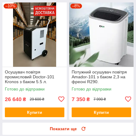
–10%
–8%
Осушувач повітря
Потужний осушувач повітря
промисловий Doctor-101
Amador-101 з баком 2,3 на
Kronos з баком 5.5 л.
фреоні R290.
Вологопоглинач
Вологопоглинач з
Готово до відправки
Готово до відправки
продуктивністю 60 л/день
продуктивністю 12л/день
26 640
7 350
₴
₴
29 600 ₴
7 990 ₴
Купити
Купити
Показати ще