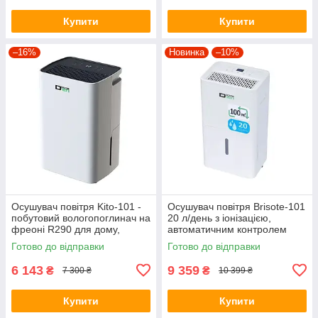
Купити
Купити
–16%
Новинка
–10%
Осушувач повітря Kito-101 -
Осушувач повітря Brisote-101
побутовий вологопоглинач на
20 л/день з іонізацією,
фреоні R290 для дому,
автоматичним контролем
квартира до 50 м²,
вологості та баком 6 л
Готово до відправки
Готово до відправки
продуктивність 6 л
6 143
9 359
₴
₴
7 300 ₴
10 399 ₴
Купити
Купити