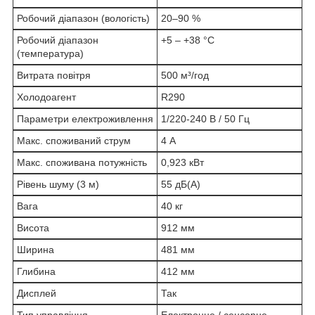
Робочий діапазон (вологість)
20–90 %
Робочий діапазон
+5 – +38 °C
(температура)
Витрата повітря
500 м³/год
Холодоагент
R290
Параметри електроживлення
1/220-240 В / 50 Гц
Макс. споживаний струм
4 А
Макс. споживана потужність
0,923 кВт
Рівень шуму (3 м)
55 дБ(А)
Вага
40 кг
Висота
912 мм
Ширина
481 мм
Глибина
412 мм
Дисплей
Так
Тип управління
Електронне / сенсорне