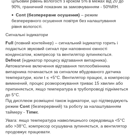
цільовий рівень вологості з кроком 5% в межах від 20 до
90%, граничний показник за замовчуванням - 50%RH.
Cont (безперервне осушення)
– режим
безперервного осушення повітря без налаштування
рівня вологості.
Сигнальні індикатори
Full
(повний контейнер) – сигнальний індикатор горить і
подається звуковий сигнал при наповненні ємності
конденсатом, компресор та вентилятор зупиняються.
Defrost
(індикатор процесу відтавання випарника).
Автоматичне включення відтавання теплообмінника
випарника починається за сигналом вбудованого датчика
температури, коли t ≤ +5°C. Вентилятор працює, а компресор
вимкнений, процес розморожування триває 15 хвилин або
припиняється, якщо температура в трубопроводі підніметься
до 5°C.
Під дисплеєм розміщені також індикатори, що підтверджують
режим
Cont
(безперервний) та роботу за налаштуванням
таймеру -
Timer.
Увага: якщо температура навколишнього середовища <5°C
або >38°C, компресор осушувача зупиняється, а вентилятор
продовжує працювати.