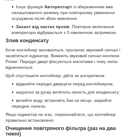
Існує функція
Авторестарт
із збереженням вже
налаштованого режиму при повторному увімкненні
осушувача після збою живлення.
Захист від частих пусків
. Повторне включення
компресора відбувається з 3-хвилинною затримкою.
Злив конденсату
Коли контейнер заповниться, пролунає звуковий сигнал і
засвітиться індикатор. Вимкніть звуковий сигнал кнопкою
Power. Передні двері фіксуються магнітами і тому легко
відчиняються.
Щоб спустошити контейнер, дійте за алгоритмом:
відкрийте передні дверцята перед контейнером;
акуратно за ручку витягніть ємність для конденсату;
вилийте воду, встановіть бак на місце, закрийте
передню панель.
Якщо індикатор не згас, переконайтеся, що контейнер
правильно встановлено.
Очищення повітряного фільтра (раз на два
тижні)