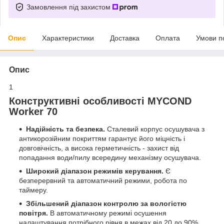
Замовлення під захистом
Опис
Характеристики
Доставка
Оплата
Умови п
Опис
1
Конструктивні особливості MYCOND
Worker 70
Надійність та безпека.
Сталевий корпус осушувача з
антикорозійним покриттям гарантує його міцність і
довговічність, а висока герметичність - захист від
попадання води/пилу всередину механізму осушувача.
Широкий діапазон режимів керування.
Є
безперервний та автоматичний режими, робота по
таймеру.
Збільшений діапазон контролю за вологістю
повітря.
В автоматичному режимі осушення
налаштування потрібного рівня в межах від 20 до 90%