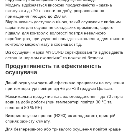
Модель відрізняється високою продуктивністю - здатна
витягувати до 70 л вологи на добу, розрахована на
приміщення площею до 250 м².
Відрізняючись доступною ціною, такий осушувач є вигідним
варіантом для осушення складських приміщень, сирого
підвалу, для контролю вологості повітря невеликого
виробництва, при усуненні наслідків затоплення, для точного
контролю мікроклімату в сховищах і т.д.
Всі осушувачі марки MYCOND сертифіковані та відповідають
останнім нормам екологічної та пожежної безпеки.
Продуктивність та ефективність
осушувача
Даний осушувач здатний ефективно працювати на осушення
при температурі повітря від +5 до +38 градусів Цельсія.
Максимальна продуктивність вологовидалення - до 70 літрів
води за добу роботи (при температурі повітря 30 °С та
вологості 80 % RH).
Використовуючи пропан (R290) як холодоагент, пристрій
сприяє захисту клімату.
Для безперервного або тривалого осушення повітря краще