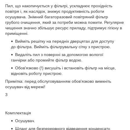
Пил, що накопичується у фільтрі, ускладнює прохідність
повітря і, як наслідок, знижує продуктивність роботи
осушувача. Знімний багаторазовий повітряний фільтр
грубого очищення, який за потреби можна помити. Регулярне
чищення значно збільшує ресурс приладу, підтримує гігієну в
приміщенні.
Вийміть решітку на передніх дверцятах для доступу
до фільтра. Вийміть фільтрувальну сітку з пристрою.
Видаліть пил з поверхні за допомогою вологої
ганчірки або промийте фільтр водою.
Обов'язково (!) висушіть і встановіть фільтр на місце,
відновіть роботу пристрою.
Примітка: перед обслуговуванням обов'язково вимкніть
осушувач від мережі!
3
Комплектація
Осушувач.
Шланг для безперервного відведення конденсату.