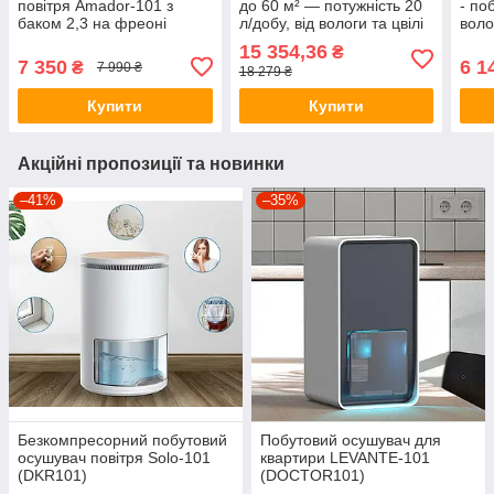
повітря Amador-101 з
до 60 м² — потужність 20
- по
баком 2,3 на фреоні
л/добу, від вологи та цвілі
воло
R290. Вологопоглинач з
R290
15 354,36
₴
продуктивністю 12л/день
до 5
7 350
6 1
₴
7 990 ₴
18 279 ₴
л
Купити
Купити
Акційні пропозиції та новинки
–41%
–35%
Безкомпресорний побутовий
Побутовий осушувач для
осушувач повітря Solo-101
квартири LEVANTE-101
(DKR101)
(DOCTOR101)