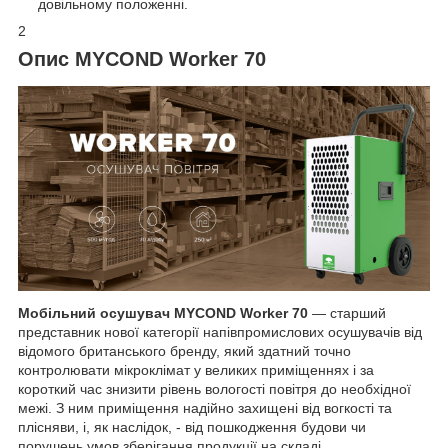
довільному положенні.
2
Опис MYCOND Worker 70
Мобільний осушувач MYCOND Worker 70
— старший
представник нової категорії напівпромислових осушувачів від
відомого британського бренду, який здатний точно
контролювати мікроклімат у великих приміщеннях і за
короткий час знизити рівень вологості повітря до необхідної
межі. З ним приміщення надійно захищені від вогкості та
плісняви, і, як наслідок, - від пошкодження будови чи
порушень умов зберігання продукції на складі.