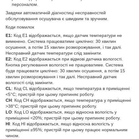
персоналом.
Завдяки автоматичній діагностиці несправностей
обслуговування осушувача є швидким та зручним.
Коди помилок
E1:
Код E1 відображається, якщо датчик температури не
вимкнено. Система працюватиме циклічно: 30 хвилин
осушення, а потім 15 хвилин розморожування, і так далі.
Несправний датчик температури слід замінити.
E2:
Код E2 відображається при відмові датчика вологості.
Кнопка регулювання вологості не працюватиме. Система
буде працювати циклічно: 30 хвилин осушення, а потім 15
хвилин розморожування і так далі. Несправний датчик
вологості слід замінити.
CL
: Код CL відображається, якщо температура в приміщенні
<5°C; пристрій при цьому припиняє роботу.
CH
: Код CH відображається, якщо температура у приміщенні
>38°C; пристрій при цьому припиняє роботу.
LO
: Код LO відображається, якщо відносна вологість у
приміщенні <20%; пристрій при цьому припиняє роботу.
HI
: Код HI відображається, якщо відносна вологість у
приміщенні ≥95%; пристрій при цьому працює нормальним
чином.