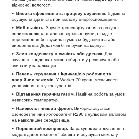
відносної вологості.
Висока ефективність процесу осушення.
Відмінна
осушуюча здатність при малому енергоспоживанні.
Мобільність.
Зручне транспортування за рахунок
великих коліс та сталевої верхньої ручки, швидке
переміщення без зусиль в умовах будівництва або
виробництва. Додаткові бічні ручки на корпусі.
Злив конденсату в ємність або дренаж.
Для
зручності конденсат можна збирати у резервуар або
зливати у каналізацію.
Панель керування з індикацією робочих та
аварійних режимів.
У Worker 70 кращі можливості
управління, ніж у конкурентів.
Відтавання гарячим газом.
Надійна робота за умов
невисоких температур.
Найекологічніший фреон.
Використовується
озонобезпечний холодоагент R290 з нульовим впливом
на навколишнє середовище.
Поршневий компресор.
За рахунок застосування в
моделі даної технології зберігати осушувач можна у