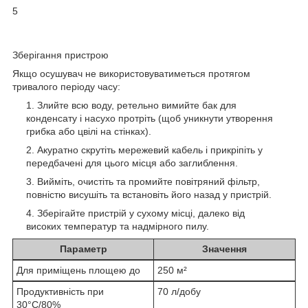
5
Зберігання пристрою
Якщо осушувач не використовуватиметься протягом
тривалого періоду часу:
Злийте всю воду, ретельно вимийте бак для
конденсату і насухо протріть (щоб уникнути утворення
грибка або цвілі на стінках).
Акуратно скрутіть мережевий кабель і прикріпіть у
передбачені для цього місця або заглиблення.
Вийміть, очистіть та промийте повітряний фільтр,
повністю висушіть та встановіть його назад у пристрій.
Зберігайте пристрій у сухому місці, далеко від
високих температур та надмірного пилу.
Параметр
Значення
Для приміщень площею до
250 м²
Продуктивність при
70 л/добу
30°С/80%