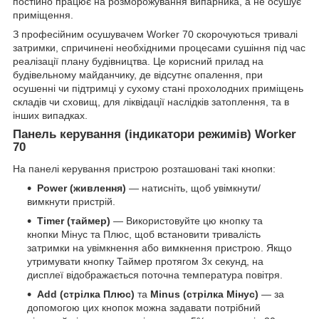
постійно працює на розморожування випарника, а не осушує
приміщення.
З професійним осушувачем Worker 70 скорочуються тривалі
затримки, спричинені необхідними процесами сушіння під час
реалізації плану будівництва. Це корисний прилад на
будівельному майданчику, де відсутнє опалення, при
осушенні чи підтримці у сухому стані прохолодних приміщень
складів чи сховищ, для ліквідації наслідків затоплення, та в
інших випадках.
Панель керування (індикатори режимів) Worker
70
На панелі керування пристрою розташовані такі кнопки:
Power (живлення)
— натисніть, щоб увімкнути/
вимкнути пристрій.
Timer (таймер)
— Використовуйте цю кнопку та
кнопки Мінус та Плюс, щоб встановити тривалість
затримки на увімкнення або вимкнення пристрою. Якщо
утримувати кнопку Таймер протягом 3х секунд, на
дисплеї відображається поточна температура повітря.
Add (стрілка Плюс)
та
Minus (стрілка Мінус)
— за
допомогою цих кнопок можна задавати потрібний