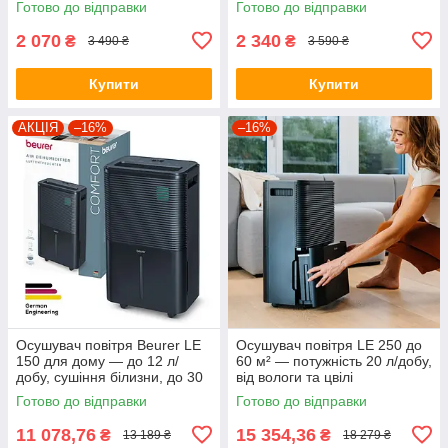
Готово до відправки
Готово до відправки
2 070
2 340
₴
₴
3 490 ₴
3 590 ₴
Купити
Купити
АКЦІЯ
–16%
–16%
Осушувач повітря Beurer LE
Осушувач повітря LE 250 до
150 для дому — до 12 л/
60 м² — потужність 20 л/добу,
добу, сушіння білизни, до 30
від вологи та цвілі
м2
Готово до відправки
Готово до відправки
11 078,76
15 354,36
₴
₴
13 189 ₴
18 279 ₴