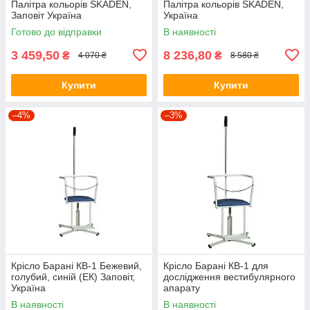
Палітра кольорів SKADEN,
Палітра кольорів SKADEN,
Заповіт Україна
Україна
Готово до відправки
В наявності
3 459,50
8 236,80
₴
₴
4 070 ₴
8 580 ₴
Купити
Купити
–4%
–3%
Крісло Барані КВ-1 Бежевий,
Крісло Барані КВ-1 для
голубий, синій (ЕК) Заповіт,
дослідження вестибулярного
Україна
апарату
В наявності
В наявності