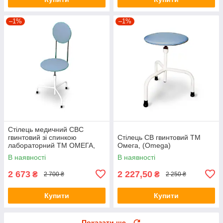
–1%
–1%
Стілець медичний СВС
гвинтовий зі спинкою
Стілець СВ гвинтовий ТМ
лабораторний ТМ ОМЕГА,
Омега, (Omega)
(Omega)
В наявності
В наявності
2 673
2 227,50
₴
₴
2 700 ₴
2 250 ₴
Купити
Купити
Показати ще