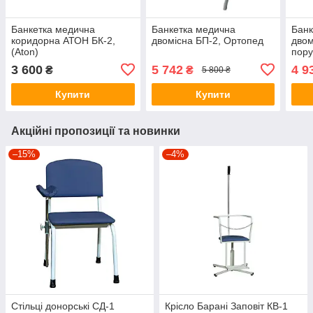
Банкетка медична
Банкетка медична
Банк
коридорна АТОН БК-2,
двомісна БП-2, Ортопед
двом
(Aton)
пор
Укра
3 600
5 742
4 9
₴
₴
5 800 ₴
Купити
Купити
Акційні пропозиції та новинки
–15%
–4%
Стільці донорські СД-1
Крісло Барані Заповіт КВ-1