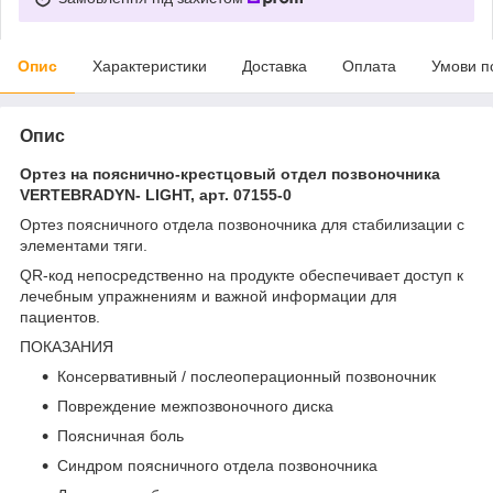
Опис
Характеристики
Доставка
Оплата
Умови п
Опис
Ортез на пояснично-крестцовый отдел позвоночника
VERTEBRADYN- LIGHT, арт. 07155-0
Ортез поясничного отдела позвоночника для стабилизации с
элементами тяги.
QR-код непосредственно на продукте обеспечивает доступ к
лечебным упражнениям и важной информации для
пациентов.
ПОКАЗАНИЯ
Консервативный / послеоперационный позвоночник
Повреждение межпозвоночного диска
Поясничная боль
Синдром поясничного отдела позвоночника