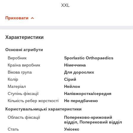
XXL
Приховати
Характеристики
Основні атрибути
Виробник
Sporlastic Orthopaedics
Країна виробник
Німеччина
Вікова група
Для дорослих
Колір
Сірий
Матеріал
Нейлон
Ступінь фіксації
Напівжорстка/середня
Кількість ребер жорсткості
Не передбачено
Користувальницькі характеристики
Область фіксації
Попереково-крижовий
відділ, Поперековий відділ
Стать
Унісекс