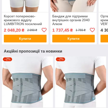
Корсет попереково-
Бандаж для підтримки
Орте
крижового відділу
внутрішніх органів 2040
криж
LUMBITRON посилений
Алком
VER
LT-300 Orliman
арт.
2 048,20
1 737,45
4 3
₴
₴
2 090 ₴
1 755 ₴
Купити
Купити
Акційні пропозиції та новинки
–2%
–2%