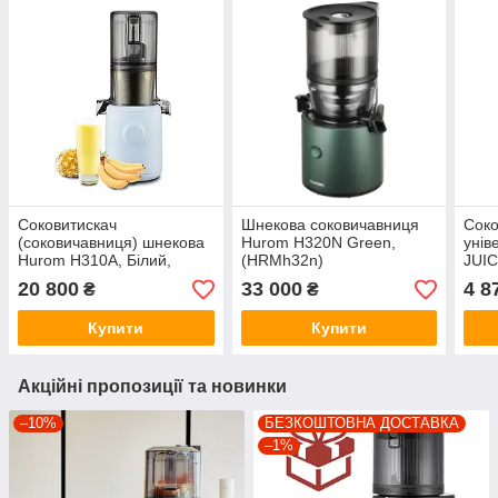
Соковитискач
Шнекова соковичавниця
Соко
(соковичавниця) шнекова
Hurom H320N Green,
уні
Hurom H310A, Білий,
(HRMh32n)
JUIC
(HRMh310а)
20 800
33 000
4 8
₴
₴
Купити
Купити
Акційні пропозиції та новинки
–10%
БЕЗКОШТОВНА ДОСТАВКА
–1%