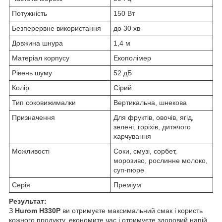
Потужність
150 Вт
Безперервне використання
до 30 хв
Довжина шнура
1,4 м
Матеріал корпусу
Екополімер
Рівень шуму
52 дБ
Колір
Сірий
Тип соковижималки
Вертикальна, шнекова
Призначення
Для фруктів, овочів, ягід,
зелені, горіхів, дитячого
харчування
Можливості
Соки, смузі, сорбет,
морозиво, рослинне молоко,
суп-пюре
Серія
Преміум
Результат:
З
Hurom H330P
ви отримуєте максимальний смак і користь
кожного продукту, економите час і отримуєте здоровий напій