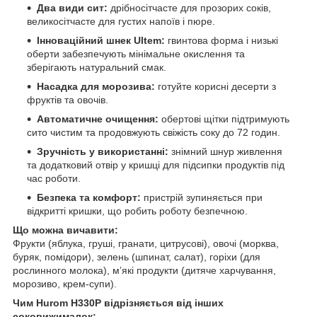
Два види сит:
дрібносітчасте для прозорих соків,
великосітчасте для густих напоїв і пюре.
Інноваційний шнек Ultem:
гвинтова форма і низькі
оберти забезпечують мінімальне окислення та
зберігають натуральний смак.
Насадка для морозива:
готуйте корисні десерти з
фруктів та овочів.
Автоматичне очищення:
обертові щітки підтримують
сито чистим та продовжують свіжість соку до 72 годин.
Зручність у використанні:
знімний шнур живлення
та додатковий отвір у кришці для підсипки продуктів під
час роботи.
Безпека та комфорт:
пристрій зупиняється при
відкритті кришки, що робить роботу безпечною.
Що можна вичавити:
Фрукти (яблука, груші, гранати, цитрусові), овочі (морква,
буряк, помідори), зелень (шпинат, салат), горіхи (для
рослинного молока), м’які продукти (дитяче харчування,
морозиво, крем-супи).
Чим Hurom H330P відрізняється від інших
соковижималок: