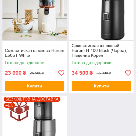
Соковитискач шнековий
Соковитискач шнекова Hurom
Hurom H-400 Black (Чорна),
E50ST White
Південна Корея
Готово до відправки
Готово до відправки
23 900
34 500
₴
₴
26 500 ₴
35 000 ₴
Купити
Купити
БЕЗКОШТОВНА ДОСТАВКА
–1%