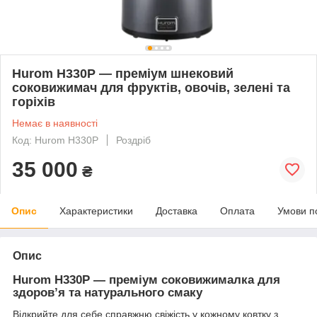
Hurom H330P — преміум шнековий
соковижимач для фруктів, овочів, зелені та
горіхів
Немає в наявності
Код: Hurom H330P
Роздріб
35 000
₴
Опис
Характеристики
Доставка
Оплата
Умови п
Опис
Hurom H330P — преміум соковижималка для
здоров’я та натурального смаку
Відкрийте для себе справжню свіжість у кожному ковтку з