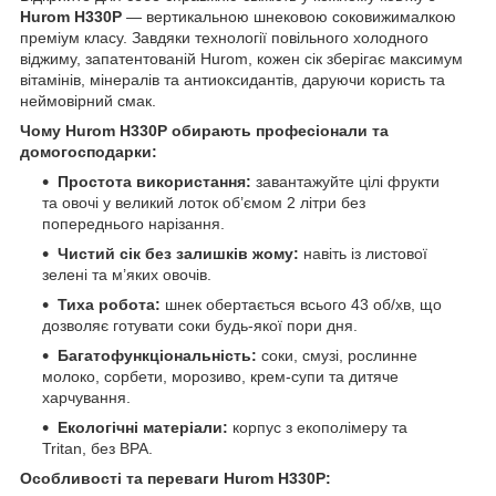
Hurom H330P
— вертикальною шнековою соковижималкою
преміум класу. Завдяки технології повільного холодного
віджиму, запатентованій Hurom, кожен сік зберігає максимум
вітамінів, мінералів та антиоксидантів, даруючи користь та
неймовірний смак.
Чому Hurom H330P обирають професіонали та
домогосподарки:
Простота використання:
завантажуйте цілі фрукти
та овочі у великий лоток об’ємом 2 літри без
попереднього нарізання.
Чистий сік без залишків жому:
навіть із листової
зелені та м’яких овочів.
Тиха робота:
шнек обертається всього 43 об/хв, що
дозволяє готувати соки будь-якої пори дня.
Багатофункціональність:
соки, смузі, рослинне
молоко, сорбети, морозиво, крем-супи та дитяче
харчування.
Екологічні матеріали:
корпус з екополімеру та
Tritan, без BPA.
Особливості та переваги Hurom H330P: