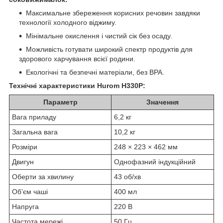
Максимальне збереження корисних речовин завдяки
технології холодного віджиму.
Мінімальне окислення і чистий сік без осаду.
Можливість готувати широкий спектр продуктів для
здорового харчування всієї родини.
Екологічні та безпечні матеріали, без BPA.
Технічні характеристики Hurom H330P:
Параметр
Значення
Вага приладу
6,2 кг
Загальна вага
10,2 кг
Розміри
248 × 223 × 462 мм
Двигун
Однофазний індукційний
Оберти за хвилину
43 об/хв
Об’єм чаші
400 мл
Напруга
220 В
Частота мережі
50 Гц