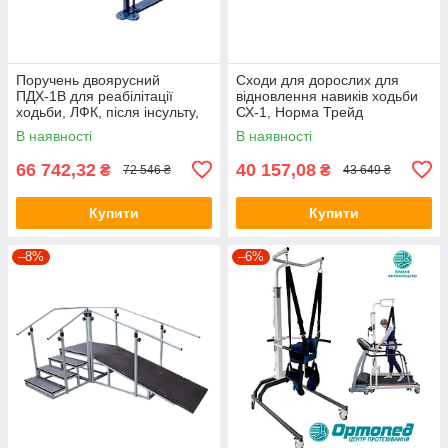
Поручень двоярусний
Сходи для дорослих для
ПДХ-1В для реабілітації
відновлення навиків ходьби
ходьби, ЛФК, після інсульту,
СХ-1, Норма Трейд
Норма Трейд Україна
В наявності
В наявності
66 742,32
40 157,08
₴
₴
72 546 ₴
43 649 ₴
Купити
Купити
–8%
–6%