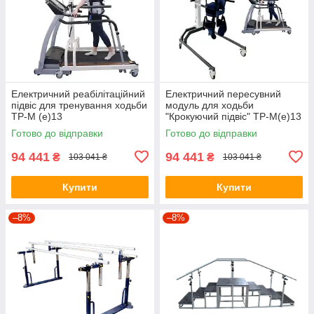
Електричний реабілітаційний
Електричний пересувний
підвіс для тренування ходьби
модуль для ходьби
ТР-М (е)13
"Крокуючий підвіс" ТР-М(е)13
для реабілітації та
Готово до відправки
Готово до відправки
відновлення навичок ходьби
94 441
94 441
₴
₴
103 041 ₴
103 041 ₴
Купити
Купити
–8%
–8%