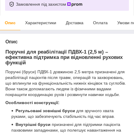
Замовлення під захистом
Опис
Характеристики
Доставка
Оплата
Умови п
Опис
Поручні для реабілітації ПДВХ-1 (2,5 м) –
ефективна підтримка при відновленні рухових
функцій
Поручні (бруси) ПДВХ-1 довжиною 2,5 метра призначені для
реабілітації пацієнтів після травм, операцій та захворювань,
що вплинули на функціональність нижніх кінцівок та суглобів.
Вони також допомагають людям із фізичними вадами
покращити координацію рухів і розвинути навички ходьби.
Особливості конструкції:
Регульовані зовнішні бруси
для зручного хвата
руками, що забезпечують стабільність під час вправ.
Внутрішні бруси
призначені для підтримки пацієнта
пахвовими западинами, що полегшує навантаження на