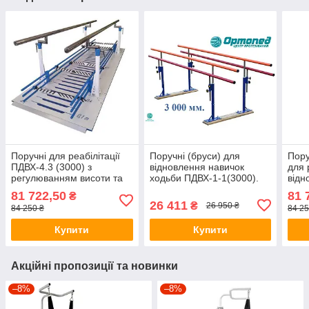
Поручні для реабілітації
Поручні (бруси) для
Пору
ПДВХ-4.3 (3000) з
відновлення навичок
для 
регулюванням висоти та
ходьби ПДВХ-1-1(3000).
відн
системою перешкод.
Ортопед, Україна
пере
81 722,50
81 
₴
Ортопед, Україна
Орто
26 411
₴
26 950 ₴
84 250 ₴
84 25
Укра
Купити
Купити
Акційні пропозиції та новинки
–8%
–8%