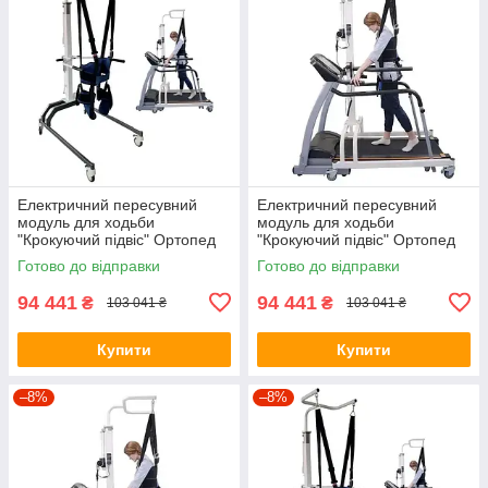
Електричний пересувний
Електричний пересувний
модуль для ходьби
модуль для ходьби
"Крокуючий підвіс" Ортопед
"Крокуючий підвіс" Ортопед
ТР-М(е)13
ТР-М(е)13
Готово до відправки
Готово до відправки
94 441
94 441
₴
₴
103 041 ₴
103 041 ₴
Купити
Купити
–8%
–8%