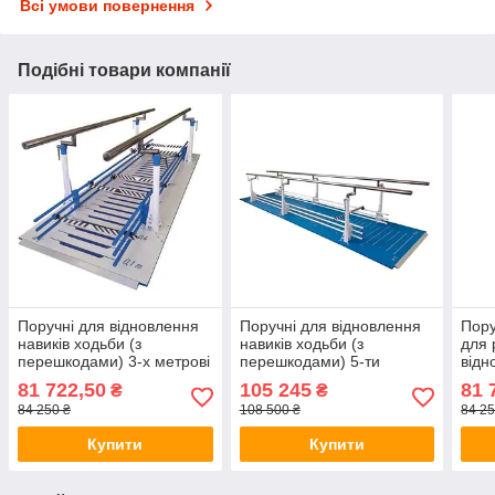
Всі умови повернення
Подібні товари компанії
Поручні для відновлення
Поручні для відновлення
Пору
навиків ходьби (з
навиків ходьби (з
для 
перешкодами) 3-х метрові
перешкодами) 5-ти
відн
Ортопед ПДВХ-4.3 (3000),
метрові ПДВХ-4.5 (5000).
пере
81 722,50
105 245
81 
₴
₴
Україна
Ортопед, Україна
Орто
84 250 ₴
108 500 ₴
84 25
Укра
Купити
Купити