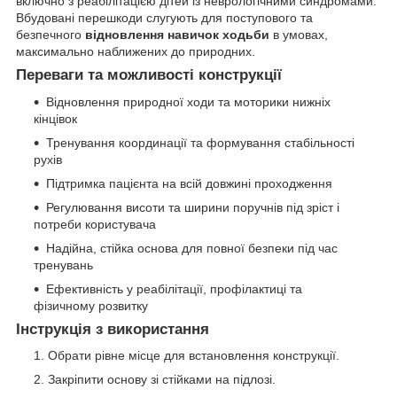
включно з реабілітацією дітей із неврологічними синдромами.
Вбудовані перешкоди слугують для поступового та
безпечного
відновлення навичок ходьби
в умовах,
максимально наближених до природних.
Переваги та можливості конструкції
Відновлення природної ходи та моторики нижніх
кінцівок
Тренування координації та формування стабільності
рухів
Підтримка пацієнта на всій довжині проходження
Регулювання висоти та ширини поручнів під зріст і
потреби користувача
Надійна, стійка основа для повної безпеки під час
тренувань
Ефективність у реабілітації, профілактиці та
фізичному розвитку
Інструкція з використання
Обрати рівне місце для встановлення конструкції.
Закріпити основу зі стійками на підлозі.