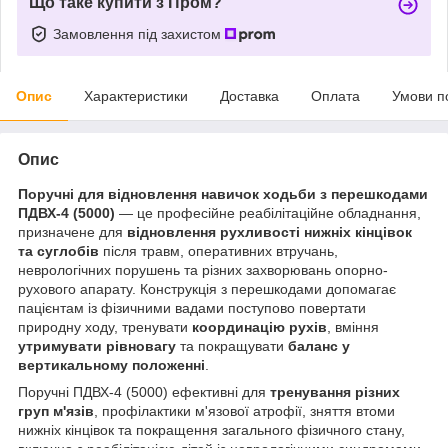
Що таке купити з Пром?
Замовлення під захистом
Опис
Характеристики
Доставка
Оплата
Умови п
Опис
Поручні для відновлення навичок ходьби з перешкодами
ПДВХ-4 (5000)
— це професійне реабілітаційне обладнання,
призначене для
відновлення рухливості нижніх кінцівок
та суглобів
після травм, оперативних втручань,
неврологічних порушень та різних захворювань опорно-
рухового апарату. Конструкція з перешкодами допомагає
пацієнтам із фізичними вадами поступово повертати
природну ходу, тренувати
координацію рухів
, вміння
утримувати рівновагу
та покращувати
баланс у
вертикальному положенні
.
Поручні ПДВХ-4 (5000) ефективні для
тренування різних
груп м'язів
, профілактики м'язової атрофії, зняття втоми
нижніх кінцівок та покращення загального фізичного стану,