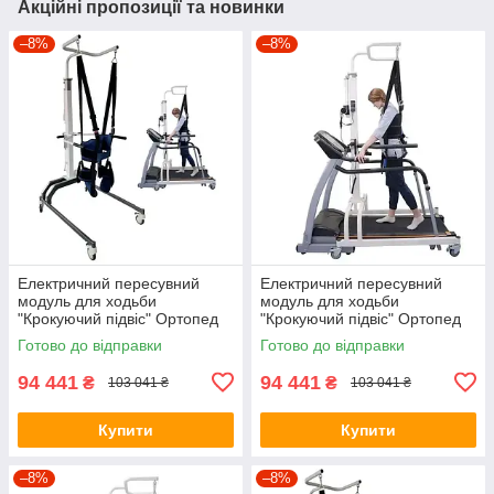
Акційні пропозиції та новинки
–8%
–8%
Електричний пересувний
Електричний пересувний
модуль для ходьби
модуль для ходьби
"Крокуючий підвіс" Ортопед
"Крокуючий підвіс" Ортопед
ТР-М(е)13
ТР-М(е)13
Готово до відправки
Готово до відправки
94 441
94 441
₴
₴
103 041 ₴
103 041 ₴
Купити
Купити
–8%
–8%