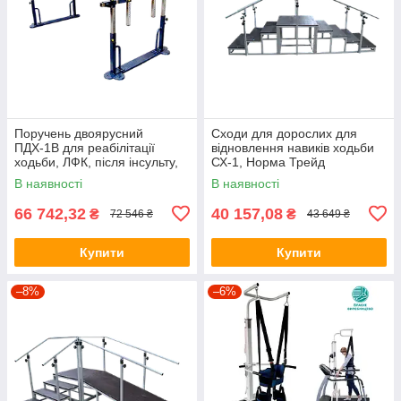
Поручень двоярусний
Сходи для дорослих для
ПДХ-1В для реабілітації
відновлення навиків ходьби
ходьби, ЛФК, після інсульту,
СХ-1, Норма Трейд
Норма Трейд Україна
В наявності
В наявності
66 742,32
40 157,08
₴
₴
72 546 ₴
43 649 ₴
Купити
Купити
–8%
–6%