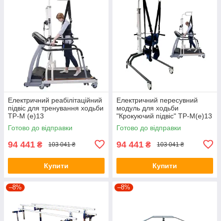
Електричний реабілітаційний
Електричний пересувний
підвіс для тренування ходьби
модуль для ходьби
ТР-М (е)13
"Крокуючий підвіс" ТР-М(е)13
для реабілітації та
Готово до відправки
Готово до відправки
відновлення навичок ходьби
94 441
94 441
₴
₴
103 041 ₴
103 041 ₴
Купити
Купити
–8%
–8%