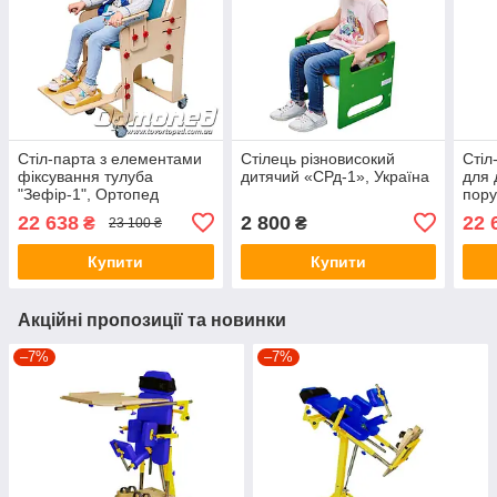
Стіл-парта з елементами
Стілець різновисокий
Стіл
фіксування тулуба
дитячий «СРд-1», Україна
для 
"Зефір-1", Ортопед
пору
Орт
22 638
2 800
22 
₴
₴
23 100 ₴
Купити
Купити
Акційні пропозиції та новинки
–7%
–7%