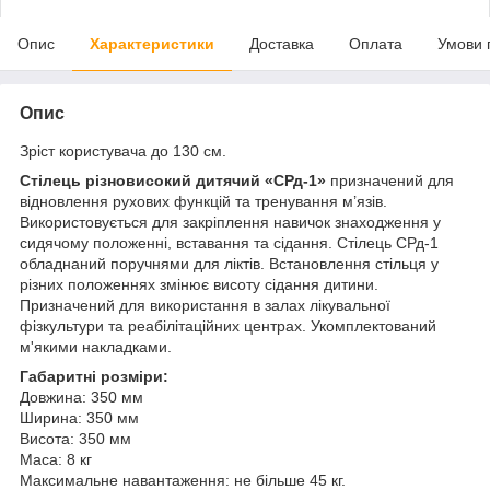
Опис
Характеристики
Доставка
Оплата
Умови 
Опис
Зріст користувача до 130 см.
Стілець різновисокий дитячий «СРд-1»
призначений для
відновлення рухових функцій та тренування м’язів.
Використовується для закріплення навичок знаходження у
сидячому положенні, вставання та сідання. Стілець СРд-1
обладнаний поручнями для ліктів. Встановлення стільця у
різних положеннях змінює висоту сідання дитини.
Призначений для використання в залах лікувальної
фізкультури та реабілітаційних центрах. Укомплектований
м'якими накладками.
Габаритні розміри:
Довжина: 350 мм
Ширина: 350 мм
Висота: 350 мм
Маса: 8 кг
Максимальне навантаження: не більше 45 кг.