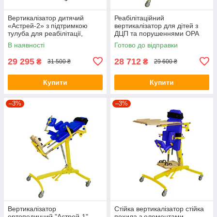
Вертикалізатор дитячий
Реабілітаційний
«Астрей-2» з підтримкою
вертикалізатор для дітей з
тулуба для реабілітації,
ДЦП та порушеннями ОРА
Ортопед, Україна
"Астрей-1", Україна
В наявності
Готово до відправки
29 295
28 712
₴
₴
31 500 ₴
29 600 ₴
Купити
Купити
–3%
–3%
Вертикалізатор
Стійка вертикалізатор стійка
ортопедичний "Астрей-1",
похила з елементами