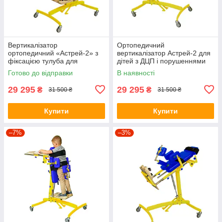
Вертикалізатор
Ортопедичний
ортопедичний «Астрей-2» з
вертикалізатор Астрей-2 для
фіксацією тулуба для
дітей з ДЦП і порушеннями
реабілітації дітей
ОРА, Ортопед, Україна
Готово до відправки
В наявності
29 295
29 295
₴
₴
31 500 ₴
31 500 ₴
Купити
Купити
–7%
–3%