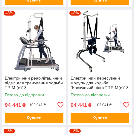
–8%
–8%
Електричний реабілітаційний
Електричний пересувний
підвіс для тренування ходьби
модуль для ходьби
ТР-М (е)13
"Крокуючий підвіс" ТР-М(е)13
для реабілітації та
Готово до відправки
Готово до відправки
відновлення навичок ходьби
94 441
94 441
₴
₴
103 041 ₴
103 041 ₴
Купити
Купити
–8%
–8%