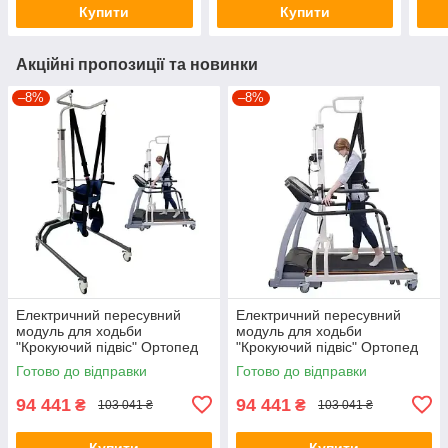
Купити
Купити
Акційні пропозиції та новинки
–8%
–8%
Електричний пересувний
Електричний пересувний
модуль для ходьби
модуль для ходьби
"Крокуючий підвіс" Ортопед
"Крокуючий підвіс" Ортопед
ТР-М(е)13
ТР-М(е)13
Готово до відправки
Готово до відправки
94 441
94 441
₴
₴
103 041 ₴
103 041 ₴
Купити
Купити