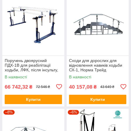
Поручень двоярусний
Сходи для дорослих для
ПДХ-1В для реабілітації
відновлення навиків ходьби
ходьби, ЛФК, після інсульту,
СХ-1, Норма Трейд
Норма Трейд Україна
В наявності
В наявності
66 742,32
40 157,08
₴
₴
72 546 ₴
43 649 ₴
Купити
Купити
–8%
–6%