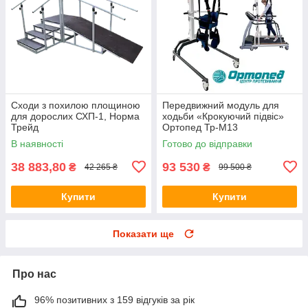
Сходи з похилою площиною
Передвижний модуль для
для дорослих СХП-1, Норма
ходьби «Крокуючий підвіс»
Трейд
Ортопед Тр-М13
В наявності
Готово до відправки
38 883,80
93 530
₴
₴
42 265 ₴
99 500 ₴
Купити
Купити
Показати ще
Про нас
96% позитивних з 159 відгуків за рік