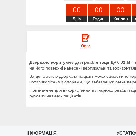
0
0
0
0
0
0
Днів
Годин
Хвилин
Опис
Дзеркало коригуюче для реабілітації ДРК-02 М
– 
на його поверхні нанесені вертикальні та горизонталь
За допомогою дзеркала пацієнт може самостійно кори
чотириколісними опорами, що забезпечує легке пер
Призначене для використання в лікарнях, реабілітаці
рухових навичок пацієнтів.
ІНФОРМАЦІЯ
УСТАТКУ