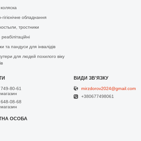
 коляска
-гігієнічне обладнання
костыли, тростники
реабілітаційні
и та пандуси для інвалідів
кутери для людей похилого віку
ів
mirzdorov2024@gmail.com
 749-80-61
 магазин
+380677498061
 648-08-68
 магазин