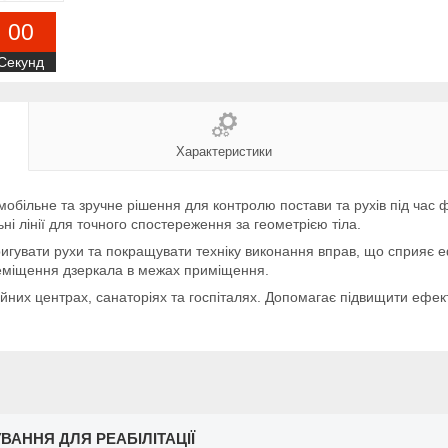
0
0
Секунд
Характеристики
мобільне та зручне рішення для контролю постави та рухів під час 
ні лінії для точного спостереження за геометрією тіла.
гувати рухи та покращувати техніку виконання вправ, що сприяє еф
еміщення дзеркала в межах приміщення.
йних центрах, санаторіях та госпіталях. Допомагає підвищити ефект
ВАННЯ ДЛЯ РЕАБІЛІТАЦІЇ