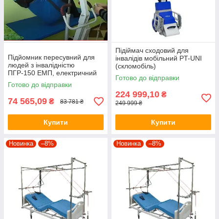
Підіймач сходовий для
Підйомник пересувний для
інвалідів мобільний PT-UNI
людей з інвалідністю
(скломобіль)
ПГР-150 ЕМП, електричний
Готово до відправки
привід, Норма Трейд
Готово до відправки
224 999,10
₴
74 565,09
₴
83 781 ₴
249 999 ₴
Купити
Купити
Новинка
–8%
Новинка
–8%