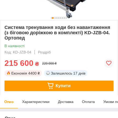
Система тренування ходи без навантаження
(з біговою доріжкою в комплекті) KD-JZB-04.
Ортопед
В наявності
Код: KD-JZB-04
Роздріб
215 600
₴
220 000 ₴
Економія
4400 ₴
Залишилось
17 днів
Купити
Опис
Характеристики
Доставка
Оплата
Умови п