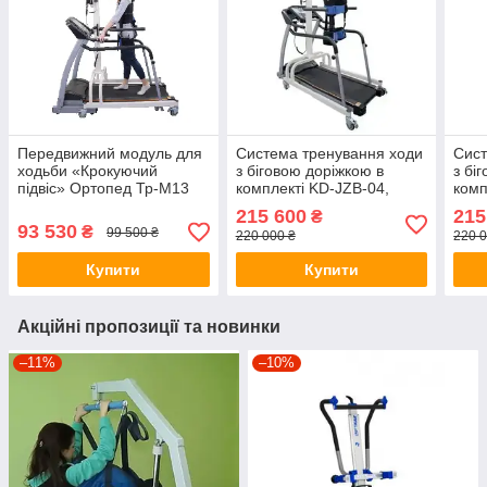
Передвижний модуль для
Система тренування ходи
Сист
ходьби «Крокуючий
з біговою доріжкою в
з бі
підвіс» Ортопед Тр-М13
комплекті KD-JZB-04,
комп
Ортопед
Орт
215 600
215
₴
93 530
₴
99 500 ₴
220 000 ₴
220 0
Купити
Купити
Акційні пропозиції та новинки
–11%
–10%