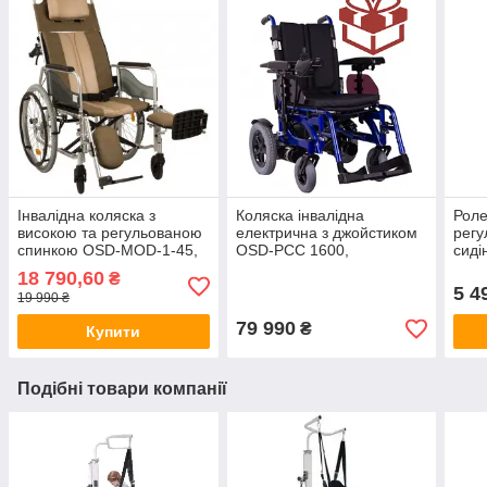
Інвалідна коляска з
Коляска інвалідна
Роле
високою та регульованою
електрична з джойстиком
регу
спинкою OSD-MOD-1-45,
OSD-PCC 1600,
сид
(ОСД3771558)
(OSDPCC)
(ОС
18 790,60
₴
5 4
19 990 ₴
79 990
₴
Купити
Подібні товари компанії