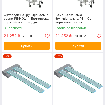
Ортопедична функціональна
Рама Балканська
рамка РБФ-01 — Балканська,
функціональна РБФ-01 —
нержавіюча сталь, для
нержавіюча сталь,
силових та реабілітаційних
регульована, Ортопед
В наявності
Готово до відправки
вправ
21 252
21 252
₴
₴
23 100 ₴
23 100 ₴
Купити
Купити
–7%
–7%