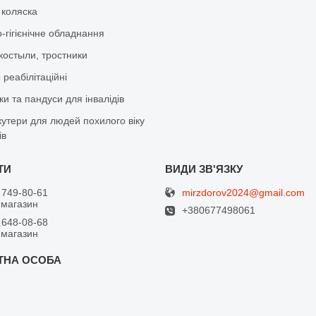
 коляска
-гігієнічне обладнання
костыли, тростники
реабілітаційні
и та пандуси для інвалідів
кутери для людей похилого віку
ів
mirzdorov2024@gmail.com
 749-80-61
 магазин
+380677498061
 648-08-68
 магазин