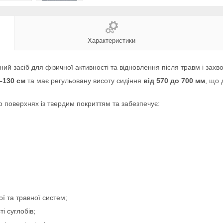
Характеристики
ий засіб для фізичної активності та відновлення після травм і захв
–130 см
та має регульовану висоту сидіння
від 570 до 700 мм
, що 
 поверхнях із твердим покриттям та забезпечує:
ї та травної систем;
і суглобів;