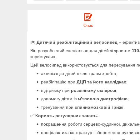
Опис
🚲
Дитячий реабілітаційний велосипед
– ефективн
Він розроблений спеціально для дітей зі зростом
110
користувача.
Цей велосипед використовується для пересування по
активізацію дітей після травм хребта;
реабілітацію при
ДЦП та його наслідках
;
підтримку при
розсіяному склерозі
;
допомогу дітям із
м’язовою дистрофією
;
тренування при
спинномозковій грижі
.
✅
Користь регулярних занять:
покращення роботи серцево-судинної, дихально
профілактика контрактур і збереження рухливост