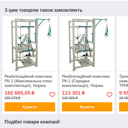
З цим товаром також замовляють
Реабілітаційний комплекс
Реабілітаційний комплекс
Трен
РК-1 (Максимальна плюс
РК-1 (Середня
нижн
комплектація), Норма
комплектація), Норма
ТРН
Трейд, Україна
Трейд, (833776)
182 665,05
113 301
9 6
₴
₴
192 279 ₴
122 301 ₴
10 16
Купити
Купити
Подібні товари компанії