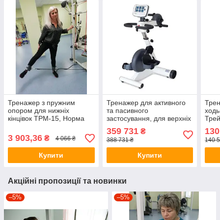
Тренажер з пружним
Тренажер для активного
Трен
опором для нижніх
та пасивного
ходь
кінцівок ТРМ-15, Норма
застосування, для верхніх
Тре
Трейд, Україна
та нижніх кінцівок K2000A,
359 731
130
₴
Норма Трейд
3 903,36
₴
4 066 ₴
388 731 ₴
140 5
Купити
Купити
Акційні пропозиції та новинки
–5%
–5%