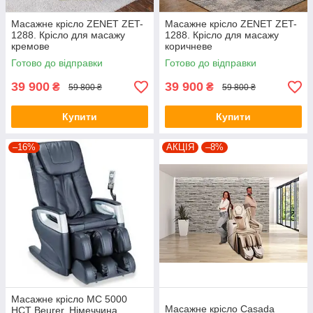
Масажне крісло ZENET ZET-
Масажне крісло ZENET ZET-
1288. Крісло для масажу
1288. Крісло для масажу
кремове
коричневе
Готово до відправки
Готово до відправки
39 900
39 900
₴
₴
59 800 ₴
59 800 ₴
Купити
Купити
–16%
АКЦІЯ
–8%
Масажне крісло MC 5000
Масажне крісло Casada
HCT Beurer, Німеччина