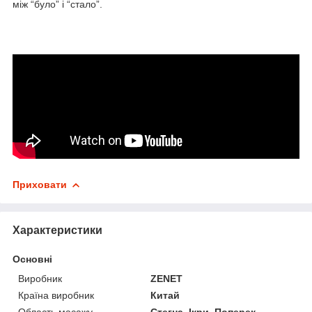
між “було” і “стало”.
Приховати
Характеристики
Основні
Виробник
ZENET
Країна виробник
Китай
Область масажу
Стегна, Ікри, Поперек,