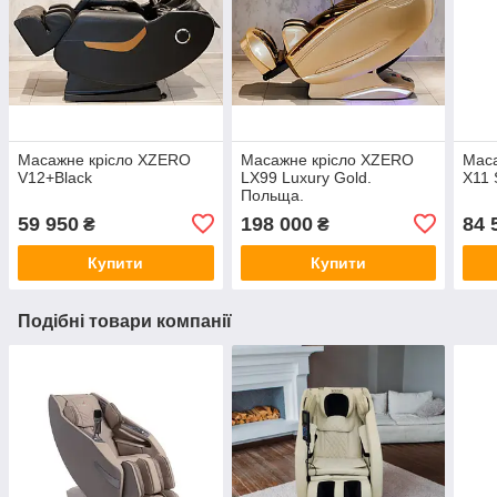
Масажне крісло XZERO
Масажне крісло XZERO
Мас
V12+Black
LХ99 Luxury Gold.
X11 
Польща.
59 950
198 000
84 
₴
₴
Купити
Купити
Подібні товари компанії