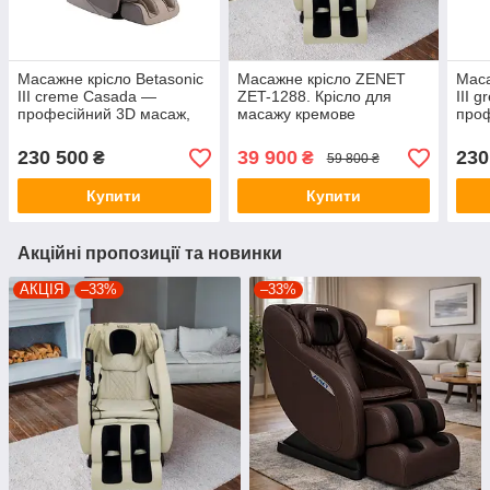
Масажне крісло Betasonic
Масажне крісло ZENET
Маса
III creme Casada —
ZET-1288. Крісло для
III 
професійний 3D масаж,
масажу кремове
проф
Zero Gravity, shiatsu,
Zero 
прогрівання, Bluetooth
прог
230 500
39 900
230
₴
₴
59 800 ₴
Купити
Купити
Акційні пропозиції та новинки
АКЦІЯ
–33%
–33%