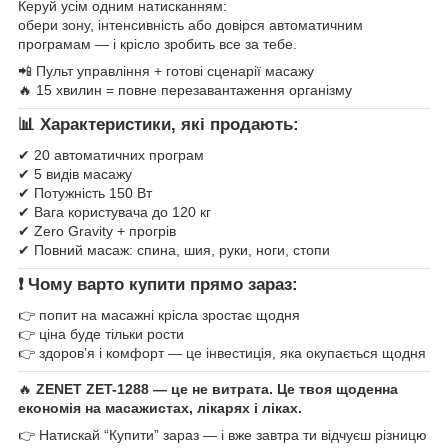
Керуй усім одним натисканням:
обери зону, інтенсивність або довірся автоматичним
програмам — і крісло зробить все за тебе.
📲 Пульт управління + готові сценарії масажу
🔥 15 хвилин = повне перезавантаження організму
📊 Характеристики, які продають:
✔ 20 автоматичних програм
✔ 5 видів масажу
✔ Потужність 150 Вт
✔ Вага користувача до 120 кг
✔ Zero Gravity + прогрів
✔ Повний масаж: спина, шия, руки, ноги, стопи
❗ Чому варто купити прямо зараз:
👉 попит на масажні крісла зростає щодня
👉 ціна буде тільки рости
👉 здоров’я і комфорт — це інвестиція, яка окупається щодня
🔥
ZENET ZET-1288 — це не витрата. Це твоя щоденна
економія на масажистах, лікарях і ліках.
👉 Натискай “Купити” зараз — і вже завтра ти відчуєш різницю