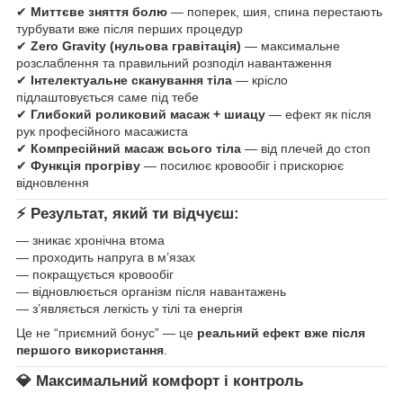
✔
Миттєве зняття болю
— поперек, шия, спина перестають
турбувати вже після перших процедур
✔
Zero Gravity (нульова гравітація)
— максимальне
розслаблення та правильний розподіл навантаження
✔
Інтелектуальне сканування тіла
— крісло
підлаштовується саме під тебе
✔
Глибокий роликовий масаж + шиацу
— ефект як після
рук професійного масажиста
✔
Компресійний масаж всього тіла
— від плечей до стоп
✔
Функція прогріву
— посилює кровообіг і прискорює
відновлення
⚡ Результат, який ти відчуєш:
— зникає хронічна втома
— проходить напруга в м’язах
— покращується кровообіг
— відновлюється організм після навантажень
— з’являється легкість у тілі та енергія
Це не “приємний бонус” — це
реальний ефект вже після
першого використання
.
💎 Максимальний комфорт і контроль