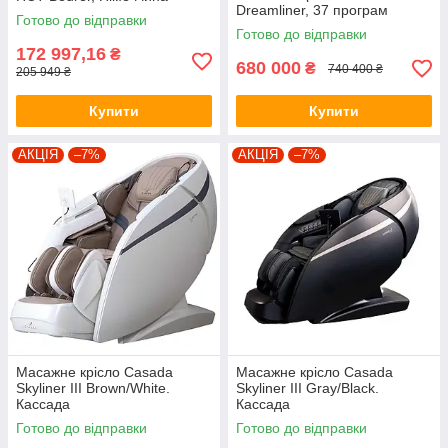
Dreamliner, 37 програм
Готово до відправки
Готово до відправки
172 997,16
₴
680 000
₴
740 400 ₴
205 949 ₴
Купити
Купити
АКЦІЯ
–7%
АКЦІЯ
–7%
Масажне крісло Casada
Масажне крісло Casada
Skyliner III Brown/Whitе.
Skyliner III Gray/Black.
Кассада
Кассада
Готово до відправки
Готово до відправки