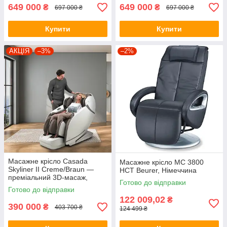
649 000
649 000
₴
₴
697 000 ₴
697 000 ₴
Купити
Купити
АКЦІЯ
–3%
–2%
Масажне крісло Casada
Масажне крісло MC 3800
Skyliner II Creme/Braun —
HCT Beurer, Німеччина
преміальний 3D-масаж,
Готово до відправки
графеновий прогрів, Zero-
Готово до відправки
Gravity і Braintronics
122 009,02
₴
390 000
₴
403 700 ₴
124 499 ₴