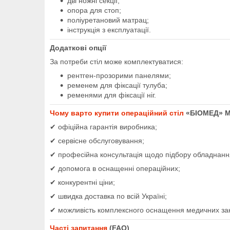
дві ножні секції;
опора для стоп;
поліуретановий матрац;
інструкція з експлуатації.
Додаткові опції
За потреби стіл може комплектуватися:
рентген-прозорими панелями;
ременем для фіксації тулуба;
ременями для фіксації ніг.
Чому варто купити операційний стіл
«БІОМЕД» М
✔ офіційна гарантія виробника;
✔ сервісне обслуговування;
✔ професійна консультація щодо підбору обладнанн
✔ допомога в оснащенні операційних;
✔ конкурентні ціни;
✔ швидка доставка по всій Україні;
✔ можливість комплексного оснащення медичних зак
Часті запитання
(FAQ)