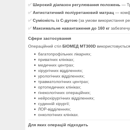
✅
Широкий діапазон регулювання положень
— Тр
✅
Антистатичний поліуретановий матрац
— комфо
✅
Сумісність із С-дугою
(за умови використання ре
✅
Максимальне навантаження до 160 кг
забезпечу
Сфери застосування
Операційний стіл
БІОМЕД МТ300D
використовується
багатопрофільних лікарнях;
приватних клініках;
медичних центрах;
хірургічних відділеннях;
урологічних відділеннях;
травматологічних центрах;
ортопедичних клініках;
гінекологічних операційних;
нейрохірургічних відділеннях;
судинній хірургії;
ЛОР-відділеннях;
онкологічних клініках.
Для яких операцій підходить