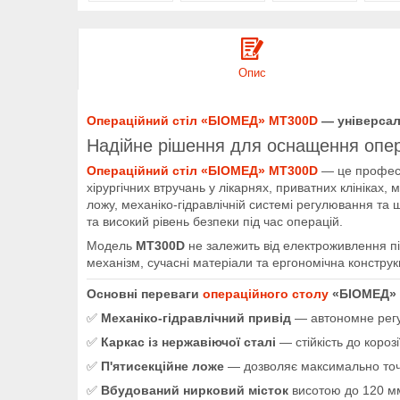
Опис
Операційний стіл «БІОМЕД» МТ300D
— універсаль
Надійне рішення для оснащення опер
Операційний стіл «БІОМЕД» МТ300D
— це профес
хірургічних втручань у лікарнях, приватних клініках,
ложу, механіко-гідравлічній системі регулювання та
та високий рівень безпеки під час операцій.
Модель
МТ300D
не залежить від електроживлення п
механізм, сучасні матеріали та ергономічна констру
Основні переваги
операційного столу
«БІОМЕД»
✅
Механіко-гідравлічний привід
— автономне регу
✅
Каркас із нержавіючої сталі
— стійкість до корозі
✅
П'ятисекційне ложе
— дозволяє максимально точн
✅
Вбудований нирковий місток
висотою до 120 мм