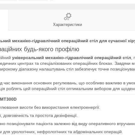
Характеристики
ний механіко-гідравлічний операційний стіл для сучасної хіру
аційних будь-якого профілю
ійний
універсальний механіко-гідравлічний операційний стіл
,
 медичних центрах та спеціалізованих операційних блоках. Завдяки мі
 широкому діапазону налаштувань стіл забезпечує точне позиціону
ід час виконання основних регулювань, що особливо важливо в умо
кція роблять цей операційний стіл оптимальним вибором для щоденно
 МТ300D
лювання висоти без використання електроенергії.
ї, довговічність та простота дезінфекції.
о позиціонувати пацієнта залежно від виду оперативного втручанн
 для урологічних, нефрологічних та абдомінальних операцій.