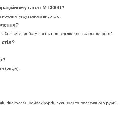
ераційному столі МТ300D?
з ножним керуванням висотою.
влення?
забезпечує роботу навіть при відключенні електроенергії.
 стіл?
ю?
й (опція).
ії, гінекології, нейрохірургії, судинної та пластичної хірургії.