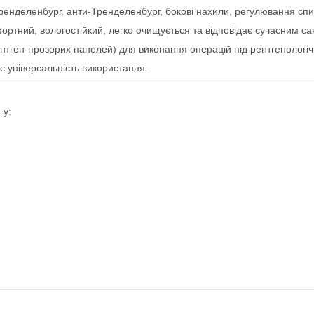
енделенбург, анти-Тренделенбург, бокові нахили, регулювання спин
ртний, вологостійкий, легко очищується та відповідає сучасним сан
нтген-прозорих панелей) для виконання операцій під рентгенологі
є універсальність використання.
 у: