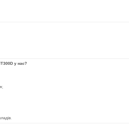
Т300D у нас?
я;
ладів.