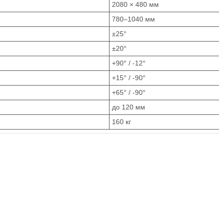
2080 × 480 мм
780–1040 мм
±25°
±20°
+90° / -12°
+15° / -90°
+65° / -90°
до 120 мм
160 кг