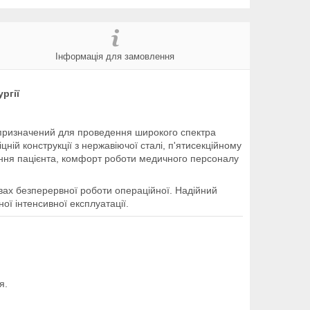
Інформація для замовлення
ргії
 призначений для проведення широкого спектра
цній конструкції з нержавіючої сталі, п'ятисекційному
вання пацієнта, комфорт роботи медичного персоналу
вах безперервної роботи операційної. Надійний
ї інтенсивної експлуатації.
я.