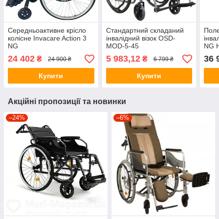
Середньоактивне крісло
Стандартний складаний
Пол
колісне Invacare Action 3
інвалідний візок OSD-
інва
NG
MOD-5-45
NG H
24 402
5 983,12
36 
₴
₴
24 900 ₴
6 799 ₴
Купити
Купити
Акційні пропозиції та новинки
–24%
–6%