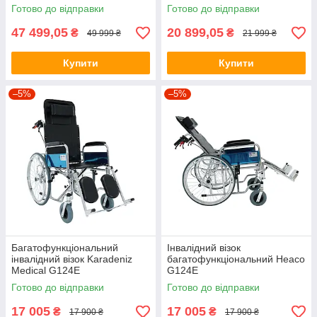
спинки, для дому та вулиці
140°, підголівником,
Готово до відправки
Готово до відправки
до 150 к
анатомічними підніжками
47 499,05
20 899,05
₴
₴
49 999 ₴
21 999 ₴
Купити
Купити
–5%
–5%
Багатофункціональний
Інвалідний візок
інвалідний візок Karadeniz
багатофункціональний Heaco
Medical G124E
G124E
Готово до відправки
Готово до відправки
17 005
17 005
₴
₴
17 900 ₴
17 900 ₴