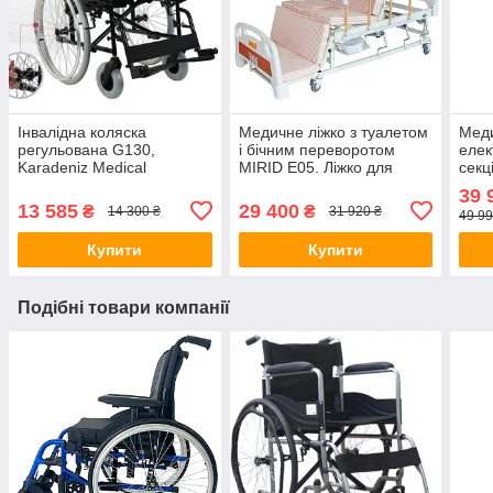
Інвалідна коляска
Медичне ліжко з туалетом
Меди
регульована G130,
і бічним переворотом
елек
Karadeniz Medical
MIRID Е05. Ліжко для
секц
(Туреччина)
реабілітації. Ліжко для
меду
39 
інваліда
13 585
29 400
₴
₴
14 300 ₴
31 920 ₴
49 99
Купити
Купити
Подібні товари компанії