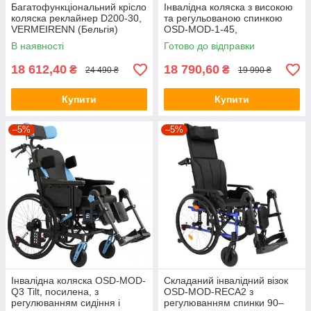
Багатофункціональний крісло
Інвалідна коляска з високою
коляска реклайнер D200-30,
та регульованою спинкою
VERMEIRENN (Бельгія)
OSD-MOD-1-45,
(ОСД3771558)
В наявності
Готово до відправки
18 612,40
18 790,60
₴
₴
24 490 ₴
19 990 ₴
Купити
Купити
–5%
–5%
Інвалідна коляска OSD-MOD-
Складаний інвалідний візок
Q3 Tilt, посилена, з
OSD-MOD-RECA2 з
регулюванням сидіння і
регулюванням спинки 90–