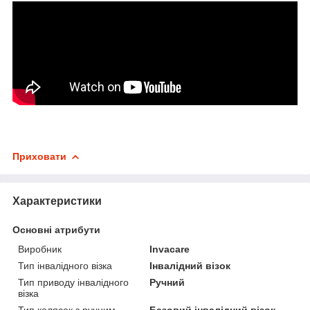
Приховати
Характеристики
Основні атрибути
Виробник
Invacare
Тип інвалідного візка
Інвалідний візок
Тип приводу інвалідного
Ручний
візка
Тип колясок з ручним
Базовий інвалідний візок