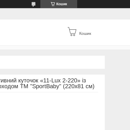
Кошик
Кошик
вний куточок «11-Lux 2-220» із
оходом ТМ "SportBaby" (220х81 см)