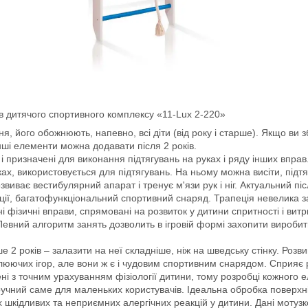
в дитячого спортивного комплексу «11-Lux 2-220»
я, його обожнюють, напевно, всі діти (від року і старше). Якщо ви 
Інші елементи можна додавати після 2 років.
 призначені для виконання підтягувань на руках і ряду інших вправ
ах, використовується для підтягувань. На ньому можна висіти, підтя
виває вестибулярний апарат і тренує м'язи рук і ніг. Актуальний післ
ції, багатофункціональний спортивний снаряд. Трапеція невелика з
 фізичні вправи, спрямовані на розвиток у дитини спритності і вит
 Певний алгоритм занять дозволить в ігровій формі захопити вироби
 2 років – залазити на неї складніше, ніж на шведську стінку. Роз
плюючих ігор, але вони ж є і чудовим спортивним снарядом. Сприяє ро
рені з точним урахуванням фізіології дитини, тому розробці кожного
учний саме для маленьких користувачів. Ідеальна обробка поверхні,
шкідливих та неприємних алергічних реакцій у дитини. Дані мотузков