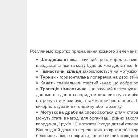
Розглянемо коротко призначення кожного з елементі
Шведська стінка
- зручний тренажер для лазінн
шведської стінки та мату буде цілком достатньо. 
Гімнастичні кільця
закріплюються на мотузках і
Турник
- горизонтальна поперечка на двох стійк
Канат
- спеціальний товстий канат, що добре роз
Трапеція гімнастична
- це зручний в експлуата
допомогою даного снаряда можна виконувати різні
натренувати м'язи рук, а також плечового пояса.
використовувати як гойдалку або тарзанку.
Мотузкова драбина
сподобаються дітям старше
можуть стати в нагоді для організації різних захо
координації рухів. Ці мотузкові сходи дитячі ство
Відповідний діаметр перекладин та крок щаблів зр
безпечне лакове покриття, що не викликає жодних 