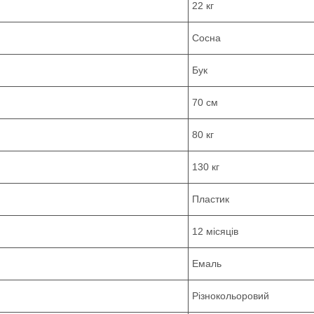
22 кг
Сосна
Бук
70 см
80 кг
130 кг
Пластик
12 місяців
Емаль
Різнокольоровий