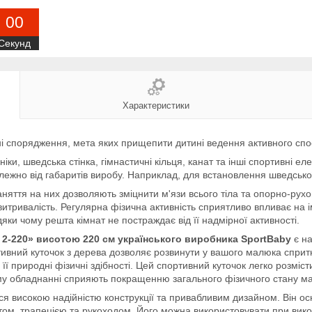
0
0
Секунд
Характеристики
ні спорядження, мета яких прищепити дитині ведення активного спо
ки, шведська стінка, гімнастичні кільця, канат та інші спортивні ел
залежно від габаритів виробу. Наприклад, для встановлення шведсько
няття на них дозволяють зміцнити м'язи всього тіла та опорно-рухо
витривалість. Регулярна фізична активність сприятливо впливає на і
яки чому решта кімнат не постраждає від її надмірної активності.
 2-220» висотою 220 см українського виробника SportBaby
є на
вний куточок з дерева дозволяє розвинути у вашого малюка спритніс
її природні фізичні здібності. Цей спортивний куточок легко розміст
ому обладнанні сприяють покращенню загального фізичного стану ма
ься високою надійністю конструкції та привабливим дизайном. Він 
ом, трапецією та рукоходом. Його можна використовувати при вико