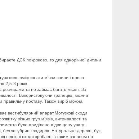
збираєте ДСК покроково, то для однорічної дитини
.
гуватися, зміцнювати м'язи спини і преса.
я 2,5-3 років.
а розмірами та не займає багато місця. За
ривалості. Використовуючи трапецію, можна
ти правильну поставу. Також виріб можна
виває вестибулярний апарат.Мотузкові сходи
звитку різних груп м'язів, витривалості та
 елемента було приділено підвищену увагу.
 без зазубрин і задирок. Натуральне дерево, бук,
і підвісні сходи зроблені з таким запасом по