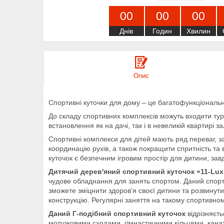
0
0
0
0
0
0
Днів
Годин
Хвилин
Опис
Спортивні куточки для дому – це багатофункціональ
До складу спортивних комплексів можуть входити турні
встановлення як на дачі, так і в невеликій квартирі 
Спортивні комплекси для дітей мають ряд переваг, за
координацію рухів, а також покращити спритність та 
куточок є безпечним ігровим простір для дитини, завд
Дитячий дерев'яний спортивний куточок «11-Lux
чудове обладнання для занять спортом. Даний спорти
зможете зміцнити здоров'я своєї дитини та розвинути 
конструкцію. Регулярні заняття на такому спортивн
Даний Г-подібний спортивний куточок
відрізняєт
мотузковими сходами, гімнастичними кільцями, канат