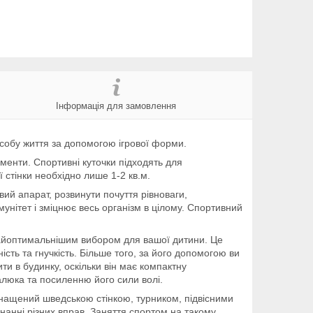
Інформація для замовлення
собу життя за допомогою ігрової форми.
ементи. Спортивні куточки підходять для
ї стінки необхідно лише 1-2 кв.м.
вий апарат, розвинути почуття рівноваги,
мунітет і зміцнює весь організм в цілому. Спортивний
йоптимальнішим вибором для вашої дитини. Це
ть та гнучкість. Більше того, за його допомогою ви
ити в будинку, оскільки він має компактну
люка та посиленню його сили волі.
оснащений шведською стінкою, турником, підвісними
нанні різних вправ. Заняття спортом на такому