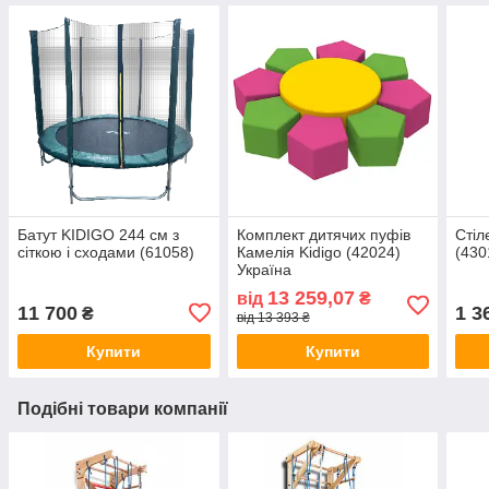
Батут KIDIGO 244 см з
Комплект дитячих пуфів
Стіл
сіткою і сходами (61058)
Камелія Kidigo (42024)
(430
Україна
13 259,07
від
₴
11 700
1 3
₴
від 13 393 ₴
Купити
Купити
Подібні товари компанії