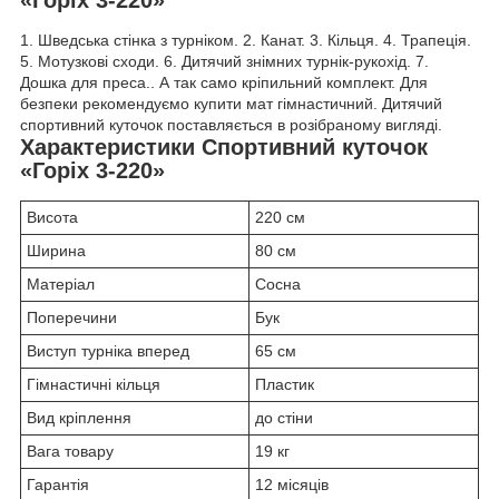
«Горіх 3-220»
1. Шведська стінка з турніком. 2. Канат. 3. Кільця. 4. Трапеція.
5. Мотузкові сходи. 6. Дитячий знімних турнік-рукохід. 7.
Дошка для преса.. А так само кріпильний комплект. Для
безпеки рекомендуємо купити мат гімнастичний. Дитячий
спортивний куточок поставляється в розібраному вигляді.
Характеристики Спортивний куточок
«Горіх 3-220»
Висота
220 см
Ширина
80 см
Матеріал
Сосна
Поперечини
Бук
Виступ турніка вперед
65 см
Гімнастичні кільця
Пластик
Вид кріплення
до стіни
Вага товару
19 кг
Гарантія
12 місяців