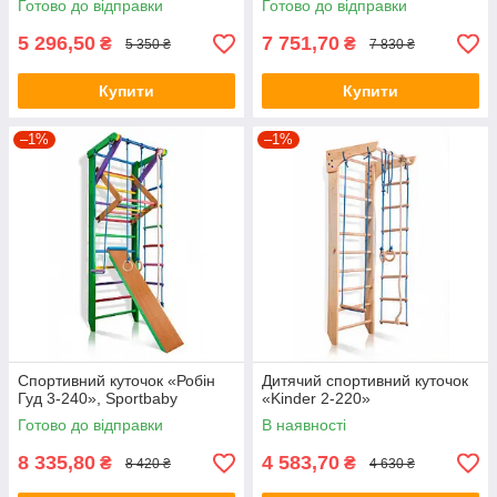
Готово до відправки
Готово до відправки
5 296,50
7 751,70
₴
₴
5 350 ₴
7 830 ₴
Купити
Купити
–1%
–1%
Спортивний куточок «Робін
Дитячий спортивний куточок
Гуд 3-240», Sportbaby
«Kinder 2-220»
Готово до відправки
В наявності
8 335,80
4 583,70
₴
₴
8 420 ₴
4 630 ₴