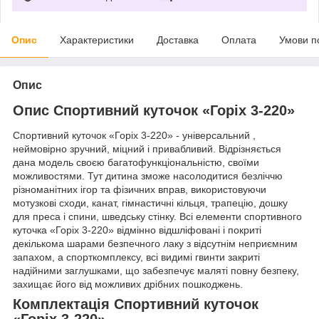
Опис
Характеристики
Доставка
Оплата
Умови п
Опис
Опис Спортивний куточок «Горіх 3-220»
Спортивний куточок «Горіх 3-220» - універсальний ,
неймовірно зручний, міцний і привабливий. Відрізняється
дана модель своєю багатофункціональністю, своїми
можливостями. Тут дитина зможе насолодитися безліччю
різноманітних ігор та фізичних вправ, використовуючи
мотузкові сходи, канат, гімнастичні кільця, трапецію, дошку
для преса і спини, шведську стінку. Всі елементи спортивного
куточка «Горіх 3-220» відмінно відшліфовані і покриті
декількома шарами безпечного лаку з відсутнім неприємним
запахом, а спорткомплексу, всі видимі гвинти закриті
надійними заглушками, що забезпечує маляті повну безпеку,
захищає його від можливих дрібних пошкоджень.
Комплектація Спортивний куточок