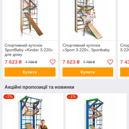
Спортивний куточок
Спортивний куточок
Спор
SportBaby «Kinder 3-220»
«Sport 3-220», Sportbaby
3-22
для дому
7 623
7 623
7 4
₴
₴
7 700 ₴
7 700 ₴
Купити
Купити
Акційні пропозиції та новинки
–1%
–1%