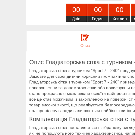
0
0
0
0
0
0
Днів
Годин
Хвилин
Опис
Опис Гладіаторська сітка c турником 
Гладіаторська сітка з турником "Sport 7 - 240" поєдн
Замовте для своєї дитини корисний і компактний спо
Гладіаторська сітка з турником "Sport 7 - 240" приве
поверхні стіни за допомогою сітки або повиснувши на 
стане прекрасною можливістю освоїти найпростіші гім
все це стає можливим із закріпленою на поверхні стін
товар високої якості, що реалізується безпосередньо
поліпропілену завжди залишаються найбільш вигідним
Комплектація Гладіаторська сітка c т
Гладіаторська сітка поставляється в зібраному вигля
які не погіршують його технічні характеристики, на