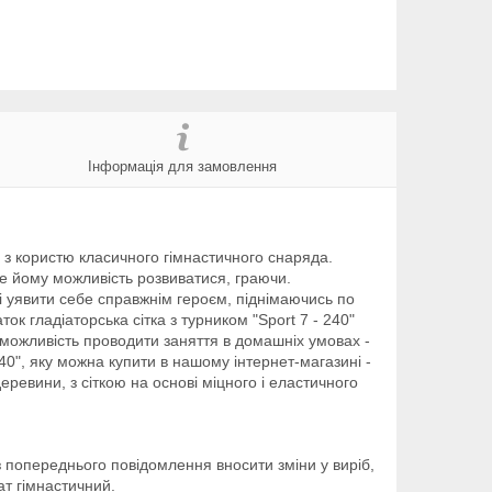
Інформація для замовлення
ів з користю класичного гімнастичного снаряда.
те йому можливість розвиватися, граючи.
ь і уявити себе справжнім героєм, піднімаючись по
ок гладіаторська сітка з турником "Sport 7 - 240"
, можливість проводити заняття в домашніх умовах -
240", яку можна купити в нашому інтернет-магазині -
ревини, з сіткою на основі міцного і еластичного
з попереднього повідомлення вносити зміни у виріб,
ат гімнастичний.