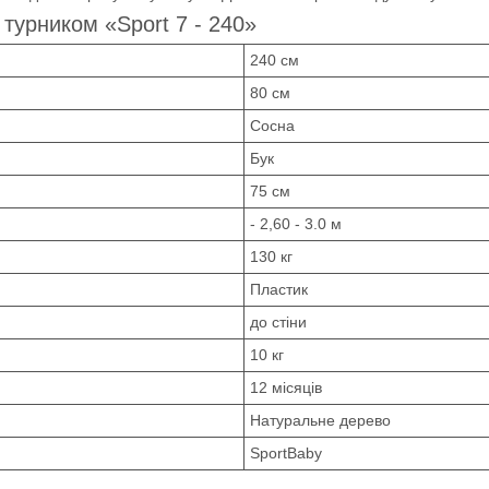
 турником «Sport 7 - 240»
240 см
80 см
Сосна
Бук
75 см
- 2,60 - 3.0 м
130 кг
Пластик
до стіни
10 кг
12 місяців
Натуральне дерево
SportBaby