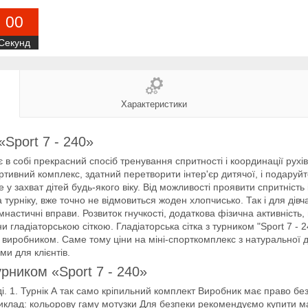
0
0
Секунд
Характеристики
«Sport 7 - 240»
ує в собі прекрасний спосіб тренування спритності і координації рух
ртивний комплекс, здатний перетворити інтер'єр дитячої, і подаруй
де у захват дітей будь-якого віку. Від можливості проявити спритніст
турніку, вже точно не відмовиться жоден хлопчисько. Так і для дівчат
настичні вправи. Розвиток гнучкості, додаткова фізична активність
и гладіаторською сіткою. Гладіаторська сітка з турником "Sport 7 - 
 виробником. Саме тому ціни на міні-спорткомплекс з натуральної де
и для клієнтів.
урником «Sport 7 - 240»
ді. 1. Турнік А так само кріпильний комплект Виробник має право бе
приклад: кольорову гаму мотузки Для безпеки рекомендуємо купити м