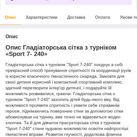
Опис
Характеристики
Доставка
Оплата
Умови п
Опис
Опис Гладіаторська сітка з турніком
«Sport 7- 240»
Гладіаторська сітка з турніком "Sport 7-240" поєднує в собі
прекрасний спосіб тренування спритності та координації рухів
із користю класичного гімнастичного снаряда. Замовте для
своєї дитини корисний і компактний спортивний комплекс,
здатний перетворити інтер'єр дитячої, і подаруйте їй
можливість розвиватися, граючи. Гладіаторська сітка з
турніком "Sport 7-240" захопить дітей будь-якого віку. Від
можливості проявити спритність і уявити себе справжнім
героєм, піднімаючись поверхнею стіни за допомогою сітки
абовиснувши на турніку, вже точно не відмовиться жоден
хлопчик. Та й для дівчаток прасуаторська сітка з турніком
"Sport 7-240" стане чудовою можливістю освоїти найпростіші
гімнастичні вправи. Розвиток гнучкості, додаткова фізична