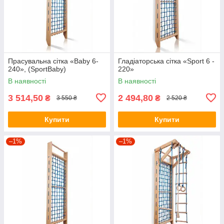
Прасувальна сітка «Baby 6-
Гладіаторська сітка «Sport 6 -
240», (SportBaby)
220»
В наявності
В наявності
3 514,50
2 494,80
₴
₴
3 550 ₴
2 520 ₴
Купити
Купити
–1%
–1%