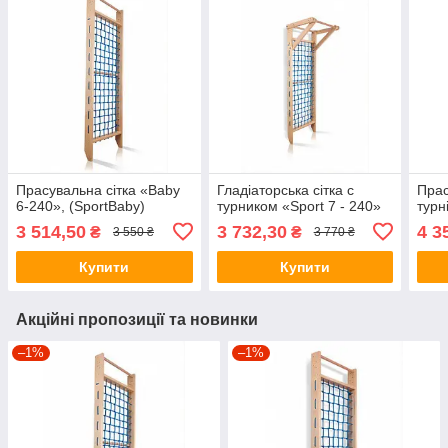
Прасувальна сітка «Baby
Гладіаторська сітка c
Прас
6-240», (SportBaby)
турником «Sport 7 - 240»
турн
3 514,50
3 732,30
4 3
₴
₴
3 550 ₴
3 770 ₴
Купити
Купити
Акційні пропозиції та новинки
–1%
–1%