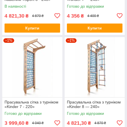
В наявності
Готово до відправки
4 821,30
4 356
₴
₴
4 870 ₴
4 400 ₴
Купити
Купити
–1%
–1%
Прасувальна сітка з турніком
Прасувальна сітка з турніком
«Kinder 7 - 220»
«Kinder 8 — 240»
Готово до відправки
Готово до відправки
3 999,60
4 821,30
₴
₴
4 040 ₴
4 870 ₴