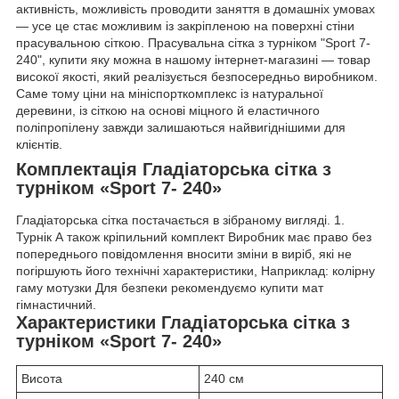
активність, можливість проводити заняття в домашніх умовах
— усе це стає можливим із закріпленою на поверхні стіни
прасувальною сіткою. Прасувальна сітка з турніком "Sport 7-
240", купити яку можна в нашому інтернет-магазині — товар
високої якості, який реалізується безпосередньо виробником.
Саме тому ціни на мініспорткомплекс із натуральної
деревини, із сіткою на основі міцного й еластичного
поліпропілену завжди залишаються найвигіднішими для
клієнтів.
Комплектація Гладіаторська сітка з
турніком «Sport 7- 240»
Гладіаторська сітка постачається в зібраному вигляді. 1.
Турнік А також кріпильний комплект Виробник має право без
попереднього повідомлення вносити зміни в виріб, які не
погіршують його технічні характеристики, Наприклад: колірну
гаму мотузки Для безпеки рекомендуємо купити мат
гімнастичний.
Характеристики Гладіаторська сітка з
турніком «Sport 7- 240»
Висота
240 см