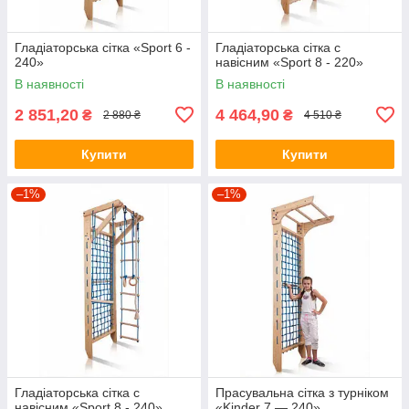
Гладіаторська сітка «Sport 6 -
Гладіаторська сітка c
240»
навісним «Sport 8 - 220»
В наявності
В наявності
2 851,20
4 464,90
₴
₴
2 880 ₴
4 510 ₴
Купити
Купити
–1%
–1%
Гладіаторська сітка c
Прасувальна сітка з турніком
навісним «Sport 8 - 240»
«Kinder 7 — 240»