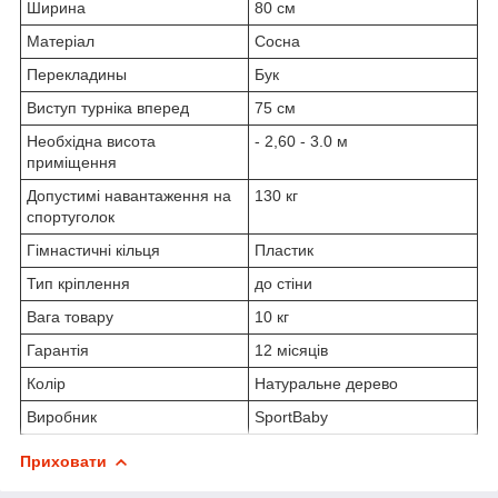
Ширина
80 см
Матеріал
Сосна
Перекладины
Бук
Виступ турніка вперед
75 см
Необхідна висота
- 2,60 - 3.0 м
приміщення
Допустимі навантаження на
130 кг
спортуголок
Гімнастичні кільця
Пластик
Тип кріплення
до стіни
Вага товару
10 кг
Гарантія
12 місяців
Колір
Натуральне дерево
Виробник
SportBaby
Приховати