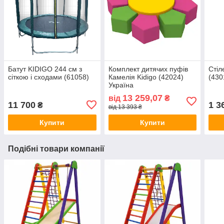
Батут KIDIGO 244 см з
Комплект дитячих пуфів
Стіл
сіткою і сходами (61058)
Камелія Kidigo (42024)
(430
Україна
13 259,07
від
₴
11 700
1 3
₴
від 13 393 ₴
Купити
Купити
Подібні товари компанії