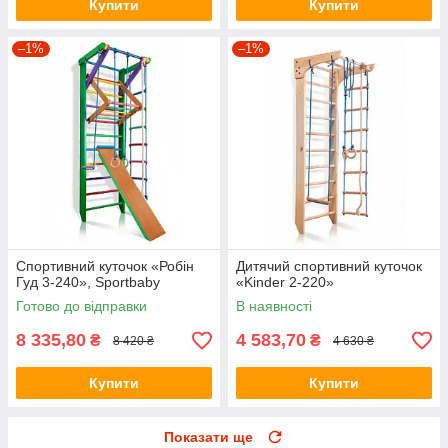
Купити
Купити
–1%
–1%
Спортивний куточок «Робін
Дитячий спортивний куточок
Гуд 3-240», Sportbaby
«Kinder 2-220»
Готово до відправки
В наявності
8 335,80
4 583,70
₴
₴
8 420 ₴
4 630 ₴
Купити
Купити
Показати ще