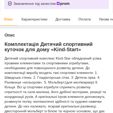
Замовлення під захистом
Опис
Характеристики
Доставка
Оплата
Умови п
Опис
Комплектація Дитячий спортивний
куточок для дому «Kind-Start»
Дитячий спортивний комплекс Kind-Star обладнаний усіма
ігровими елементами та спортивними атрибутами,
необхідними для повноцінного розвитку дитини. До
комплектації виробу входять такі спортивні елементи: 1.
Шведська стінка. 2. Гладіаторська сітка. 3. Дитяча гірка. 4.
Рахівниця «кольорові». 5. Мольберт.(для мел/маркер) 6.
Кільця. Всі ці спортивні атрибути сприяють розвитку
спритності та сили малюка, його дрібної моторики, реакції та
координації рухів. А оригінальні ігрові елементи допоможуть
розвинути логіку, математичні здібності та художні навички
дитини. До них належать: яскраві оригінальні рахівниці;
двосторонній мольберт із білою та чорною основою, що дає