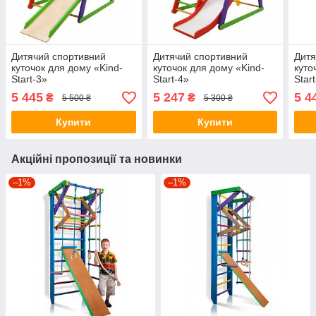
Дитячий спортивний
Дитячий спортивний
Дитя
куточок для дому «Kind-
куточок для дому «Kind-
куто
Start-3»
Start-4»
Star
5 445
5 247
5 4
₴
₴
5 500 ₴
5 300 ₴
Купити
Купити
Акційні пропозиції та новинки
–1%
–1%