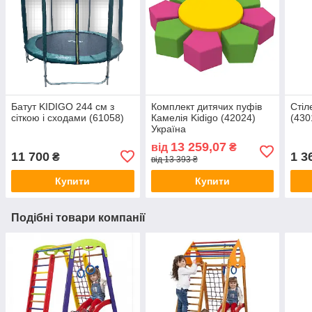
Батут KIDIGO 244 см з
Комплект дитячих пуфів
Стіл
сіткою і сходами (61058)
Камелія Kidigo (42024)
(430
Україна
13 259,07
від
₴
11 700
1 3
₴
від 13 393 ₴
Купити
Купити
Подібні товари компанії