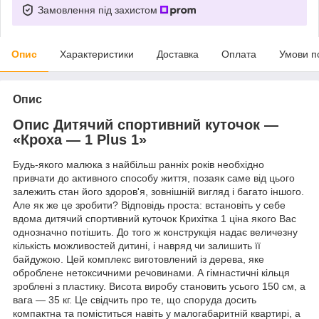
Замовлення під захистом
Опис
Характеристики
Доставка
Оплата
Умови п
Опис
Опис Дитячий спортивний куточок —
«Кроха — 1 Plus 1»
Будь-якого малюка з найбільш ранніх років необхідно
привчати до активного способу життя, позаяк саме від цього
залежить стан його здоров'я, зовнішній вигляд і багато іншого.
Але як же це зробити? Відповідь проста: встановіть у себе
вдома дитячий спортивний куточок Крихітка 1 ціна якого Вас
однозначно потішить. До того ж конструкція надає величезну
кількість можливостей дитині, і навряд чи залишить її
байдужою. Цей комплекс виготовлений із дерева, яке
оброблене нетоксичними речовинами. А гімнастичні кільця
зроблені з пластику. Висота виробу становить усього 150 см, а
вага — 35 кг. Це свідчить про те, що споруда досить
компактна та поміститься навіть у малогабаритній квартирі, а