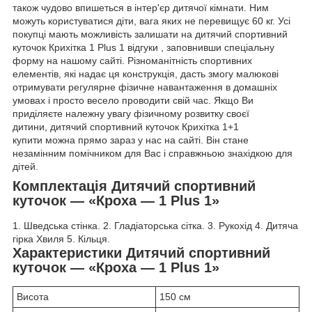
також чудово впишеться в інтер'єр дитячої кімнати. Ним
можуть користуватися діти, вага яких не перевищує 60 кг. Усі
покупці мають можливість залишати на дитячий спортивний
куточок Крихітка 1 Plus 1 відгуки , заповнивши спеціальну
форму на нашому сайті. Різноманітність спортивних
елементів, які надає ця конструкція, дасть змогу малюкові
отримувати регулярне фізичне навантаження в домашніх
умовах і просто весело проводити свій час. Якщо Ви
приділяєте належну увагу фізичному розвитку своєї
дитини, дитячий спортивний куточок Крихітка 1+1
купити можна прямо зараз у нас на сайті. Він стане
незамінним помічником для Вас і справжньою знахідкою для
дітей.
Комплектація Дитячий спортивний
куточок — «Кроха — 1 Plus 1»
1. Шведська стінка. 2. Гладіаторська сітка. 3. Рукохід 4. Дитяча
гірка Хвиля 5. Кільця.
Характеристики Дитячий спортивний
куточок — «Кроха — 1 Plus 1»
Висота
150 см