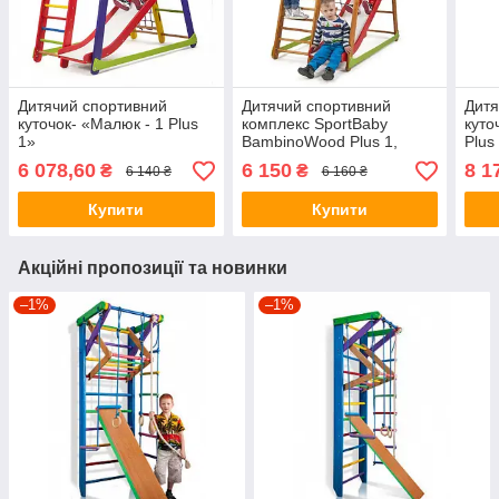
Дитячий спортивний
Дитячий спортивний
Дитя
куточок- «Малюк - 1 Plus
комплекс SportBaby
куто
1»
BambinoWood Plus 1,
Plus
Україна
6 078,60
6 150
8 1
₴
₴
6 140 ₴
6 160 ₴
Купити
Купити
Акційні пропозиції та новинки
–1%
–1%