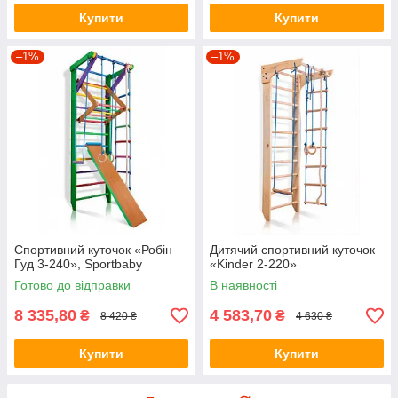
Купити
Купити
–1%
–1%
Спортивний куточок «Робін
Дитячий спортивний куточок
Гуд 3-240», Sportbaby
«Kinder 2-220»
Готово до відправки
В наявності
8 335,80
4 583,70
₴
₴
8 420 ₴
4 630 ₴
Купити
Купити