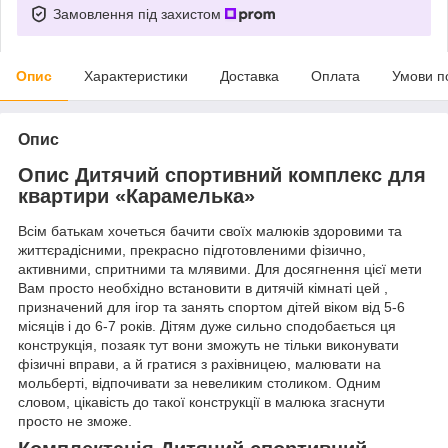
Замовлення під захистом
Опис
Характеристики
Доставка
Оплата
Умови п
Опис
Опис Дитячий спортивний комплекс для
квартири «Карамелька»
Всім батькам хочеться бачити своїх малюків здоровими та
життєрадісними, прекрасно підготовленими фізично,
активними, спритними та млявими. Для досягнення цієї мети
Вам просто необхідно встановити в дитячій кімнаті цей ,
призначений для ігор та занять спортом дітей віком від 5-6
місяців і до 6-7 років. Дітям дуже сильно сподобається ця
конструкція, позаяк тут вони зможуть не тільки виконувати
фізичні вправи, а й гратися з рахівницею, малювати на
мольберті, відпочивати за невеликим столиком. Одним
словом, цікавість до такої конструкції в малюка згаснути
просто не зможе.