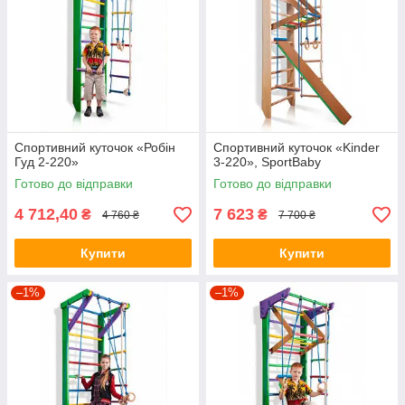
Спортивний куточок «Робін
Спортивний куточок «Kinder
Гуд 2-220»
3-220», SportBaby
Готово до відправки
Готово до відправки
4 712,40
7 623
₴
₴
4 760 ₴
7 700 ₴
Купити
Купити
–1%
–1%