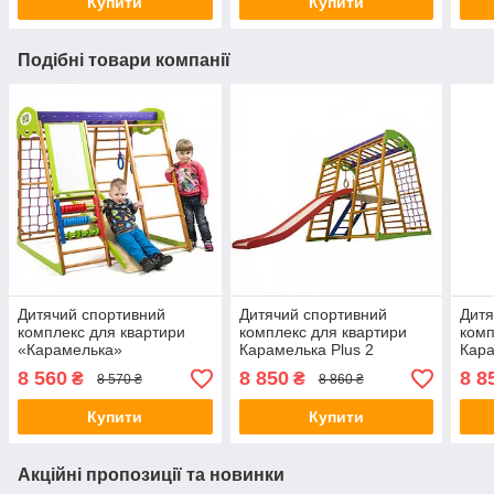
Купити
Купити
Подібні товари компанії
Дитячий спортивний
Дитячий спортивний
Дитя
комплекс для квартири
комплекс для квартири
комп
«Карамелька»
Карамелька Plus 2
Кара
8 560
8 850
8 8
₴
₴
8 570 ₴
8 860 ₴
Купити
Купити
Акційні пропозиції та новинки