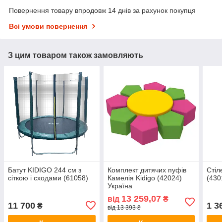
Повернення товару впродовж 14 днів за рахунок покупця
Всі умови повернення
З цим товаром також замовляють
Батут KIDIGO 244 см з
Комплект дитячих пуфів
Стіл
сіткою і сходами (61058)
Камелія Kidigo (42024)
(430
Україна
13 259,07
від
₴
11 700
1 3
₴
від 13 393 ₴