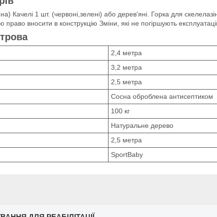
рів
а) Качелі 1 шт. (червоні,зелені) або дерев'яні. Горка для скелелазі
 право вносити в конструкцію Зміни, які не погіршують експлуатаці
етрова
2,4 метра
3,2 метра
2,5 метра
Сосна оброблена антисептиком
100 кг
Натуральне дерево
2,5 метра
SportBaby
ВАННЯ ДЛЯ РЕАБІЛІТАЦІЇ