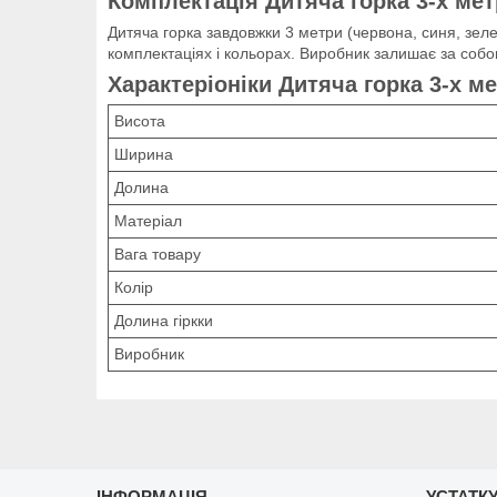
Комплектація Дитяча горка 3-х мет
Дитяча горка завдовжки 3 метри (червона, синя, зелен
комплектаціях і кольорах. Виробник залишає за собою
Характеріоніки Дитяча горка 3-х м
Висота
Ширина
Долина
Матеріал
Вага товару
Колір
Долина гіркки
Виробник
ІНФОРМАЦІЯ
УСТАТКУ