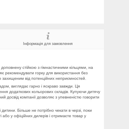
Інформація для замовлення
, доповнену стійкою з гімнастичними кільцями, на
оляє рекомендувати горку для використання без
стю захищеним від потенційних неприємностей.
дом, виглядає гарно і яскраво завжди. Ця
сення додаткових кольорових складів. Купуючи дитячу
ічний досвід компанії дозволяє з упевненістю говорити
 дитини. Більше не потрібно чекати в черзі, поки
і або у офіційних дилерів і отримаєте товар у