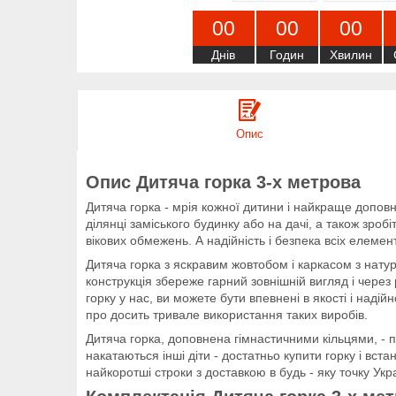
0
0
0
0
0
0
Днів
Годин
Хвилин
Опис
Опис Дитяча горка 3-х метрова
Дитяча горка - мрія кожної дитини і найкраще доповн
ділянці заміського будинку або на дачі, а також зро
вікових обмежень. А надійність і безпека всіх елеме
Дитяча горка з яскравим жовтобом і каркасом з нат
конструкція збереже гарний зовнішній вигляд і через
горку у нас, ви можете бути впевнені в якості і надій
про досить тривале використання таких виробів.
Дитяча горка, доповнена гімнастичними кільцями, - пр
накатаються інші діти - достатньо купити горку і вст
найкоротші строки з доставкою в будь - яку точку Укр