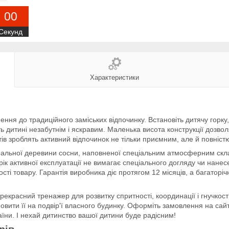
0
0
Секунд
Характеристики
ення до традиційного заміських відпочинку. Встановіть дитячу горку
біть дитині незабутнім і яскравим. Маленька висота конструкції дозв
нтів зроблять активний відпочинок не тільки приємним, але й повні
уральної деревини сосни, наповненої спеціальним атмосферним скла
 рік активної експлуатації не вимагає спеціального догляду чи нане
ності товару. Гарантія виробника діє протягом 12 місяців, а багатор
екрасний тренажер для розвитку спритності, координації і гнучкості
ановити її на подвір'ї власного будинку. Оформіть замовлення на сайт
аїни. І нехай дитинство вашої дитини буде радісним!