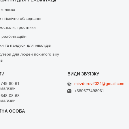
 коляска
-гігієнічне обладнання
костыли, тростники
реабілітаційні
и та пандуси для інвалідів
кутери для людей похилого віку
ів
mirzdorov2024@gmail.com
 749-80-61
 магазин
+380677498061
 648-08-68
 магазин