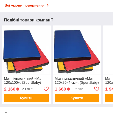
Всі умови повернення
Подібні товари компанії
Мат гімнастичний «Мат
Мат гімнастичний «Мат
Мат 
120х100», (SportBaby)
120х80х4 см», (SportBaby)
120х
2 160
1 660
1 9
₴
₴
2 170 ₴
1 670 ₴
Купити
Купити