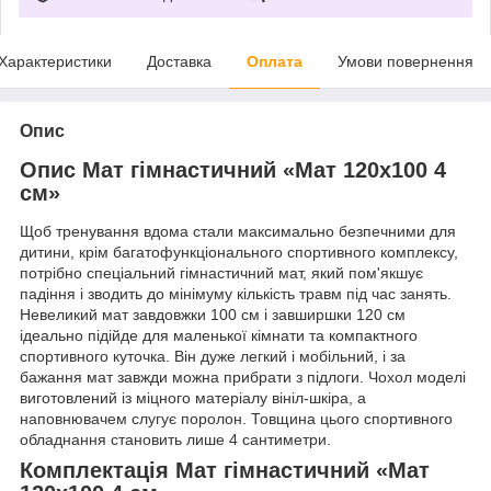
Характеристики
Доставка
Оплата
Умови повернення
Опис
Опис Мат гімнастичний «Мат 120х100 4
см»
Щоб тренування вдома стали максимально безпечними для
дитини, крім багатофункціонального спортивного комплексу,
потрібно спеціальний гімнастичний мат, який пом'якшує
падіння і зводить до мінімуму кількість травм під час занять.
Невеликий мат завдовжки 100 см і завширшки 120 см
ідеально підійде для маленької кімнати та компактного
спортивного куточка. Він дуже легкий і мобільний, і за
бажання мат завжди можна прибрати з підлоги. Чохол моделі
виготовлений із міцного матеріалу вініл-шкіра, а
наповнювачем слугує поролон. Товщина цього спортивного
обладнання становить лише 4 сантиметри.
Комплектація Мат гімнастичний «Мат