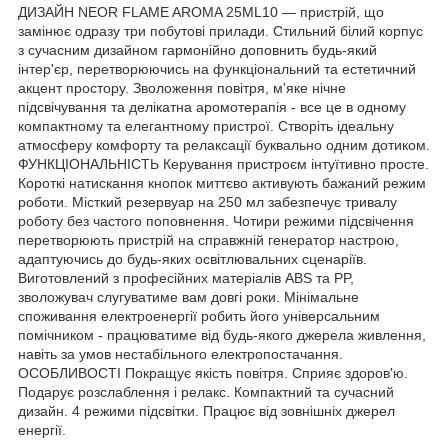
ДИЗАЙН NEOR FLAME AROMA 25ML10 — пристрій, що
замінює одразу три побутові прилади. Стильний білий корпус
з сучасним дизайном гармонійно доповнить будь-який
інтер'єр, перетворюючись на функціональний та естетичний
акцент простору. Зволоження повітря, м'яке нічне
підсвічування та делікатна аромотерапія - все це в одному
компактному та елегантному пристрої. Створіть ідеальну
атмосферу комфорту та релаксації буквально одним дотиком.
ФУНКЦІОНАЛЬНІСТЬ Керування пристроєм інтуїтивно просте.
Короткі натискання кнопок миттєво активують бажаний режим
роботи. Місткий резервуар на 250 мл забезпечує тривалу
роботу без частого поповнення. Чотири режими підсвічення
перетворюють пристрій на справжній генератор настрою,
адаптуючись до будь-яких освітлювальних сценаріїв.
Виготовлений з професійних матеріалів ABS та PP,
зволожувач слугуватиме вам довгі роки. Мінімальне
споживання електроенергії робить його універсальним
помічником - працюватиме від будь-якого джерела живлення,
навіть за умов нестабільного електропостачання.
ОСОБЛИВОСТІ Покращує якість повітря. Сприяє здоров'ю.
Подарує розслаблення і релакс. Компактний та сучасний
дизайн. 4 режими підсвітки. Працює від зовнішніх джерел
енергії.