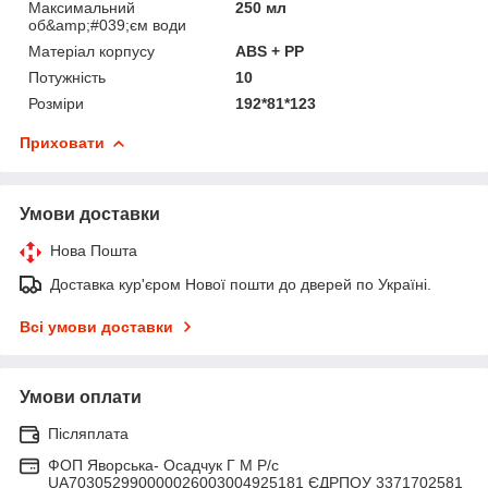
Максимальний
250 мл
об&amp;#039;єм води
Матеріал корпусу
ABS + PP
Потужність
10
Розміри
192*81*123
Приховати
Умови доставки
Нова Пошта
Доставка кур'єром Нової пошти до дверей по Україні.
Всі умови доставки
Умови оплати
Післяплата
ФОП Яворська- Осадчук Г М Р/c
UA703052990000026003004925181 ЄДРПОУ 3371702581