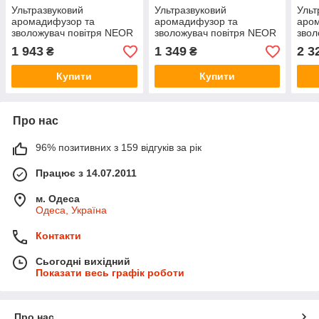
Ультразвуковий
Ультразвуковий
Ульт
аромадифузор та
аромадифузор та
аро
зволожувач повітря NEOR
зволожувач повітря NEOR
звол
AROMA-S 25ML12 WT
AROMA-SBT 40ML12 TN
FLA
1 943
1 349
2 3
₴
₴
WT
Купити
Купити
Про нас
96% позитивних з 159 відгуків за рік
Працює з 14.07.2011
м. Одеса
Одеса, Україна
Контакти
Сьогодні вихідний
Показати весь графік роботи
Про нас