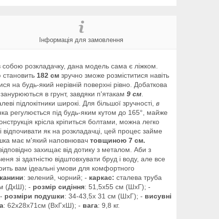
Інформація для замовлення
з собою розкладачку, дана модель сама є ліжком.
ю становить
182 см
зручно зможе розміститися навіть
ся на будь-який нерівній поверхні рівно. Добаткова
е занурюються в грунт, завдяки п'ятакам
9 см
.
еві підлокітники широкі. Для більшої зручності,
в
нка регулюється під будь-яким кутом до 165°, майже
онструкція крісла кріпиться болтами, можна легко
і відпочивати як на розкладачці, цей процес займе
душка має м'який наповнювач
товщиною 7 см.
 відповідно захищає від дотику з металом. Аби з
ня зі здатністю відштовхувати бруд і воду, але все
орить вам ідеальні умови для комфортного
тканини
: зелений, чорний; -
каркас:
сталева труба
м (ДхШ); -
розмір сидіння
: 51,5х55 см (ШхГ); -
 -
розміри подушки
: 34-43,5х 31 см (ШхГ); -
висувні
а
: 62х28х71см (ВхГхШ); -
вага
: 9,8 кг.