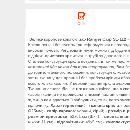
Опис
Велике коропове крісло-ліжко
Ranger Carp SL-112
-
Крісло легко і без зусиль трансформується в розкла
високий чоловік. Регулювати ніжки можно під будь-як
підніжка-приставка кріпиться в трубі за допомогою кн
Сталева конструкція крісла потужна і, в той же час,
комплекті йде чохол для транспортування
, Вам б
до горизонтального положення, конструкція фіксатор
зняти тканину для прання і без проблем кріпити обва
всього кілька хвилин. У верхній частині крісла зна
Тканинна основа більше ніж ширина крісла, що в свою 
часом тканина не провисала в нижній частині сидіння
ж, якщо вам вдасться її забруднити, то ви легко зм
відпочинку.
Характеристики:
-
тканина крісла
: под
Ø25мм; -
колір каркаса
: чорний, сірий; -
розмір в 
розміри приставки
: 52х61 см (ШхГ); -
висота спин
ніжки
: 11 см; -
підлокітники:
49х5 см; -
комплектує