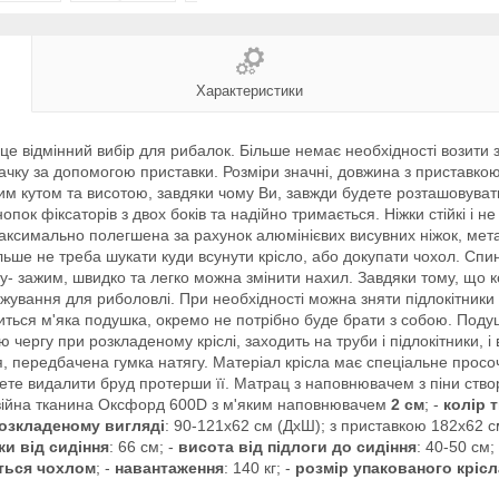
Характеристики
 це відмінний вибір для рибалок. Більше немає необхідності возити 
дачку за допомогою приставки. Розміри значні, довжина з приставко
им кутом та висотою, завдяки чому Ви, завжди будете розташовувати
опок фіксаторів з двох боків та надійно тримається. Ніжки стійкі і н
 максимально полегшена за рахунок алюмінієвих висувних ніжок, метал
ільше не треба шукати куди всунути крісло, або докупати чохол. Спи
у- зажим, швидко та легко можна змінити нахил. Завдяки тому, що к
жування для риболовлі. При необхідності можна зняти підлокітники 
ходиться м'яка подушка, окремо не потрібно буде брати з собою. По
чергу при розкладеному кріслі, заходить на труби і підлокітники, і
, передбачена гумка натягу. Матеріал крісла має спеціальне просоче
ожете видалити бруд протерши її. Матрац з наповнювачем з піни ств
війна тканина Оксфорд 600D з м'яким наповнювачем
2 см
; -
колір 
розкладеному вигляді
: 90-121х62 см (ДхШ); з приставкою 182х62 с
ки від сидіння
: 66 см; -
висота від підлоги до сидіння
: 40-50 см;
ться чохлом
; -
навантаження
: 140 кг; -
розмір упакованого крісл