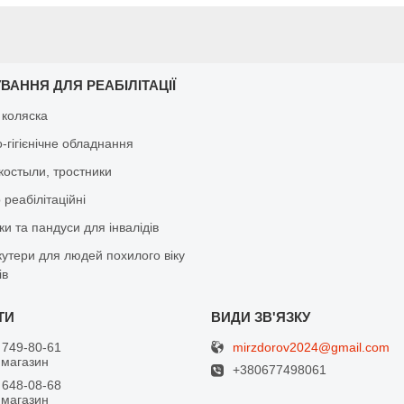
ВАННЯ ДЛЯ РЕАБІЛІТАЦІЇ
 коляска
-гігієнічне обладнання
костыли, тростники
реабілітаційні
и та пандуси для інвалідів
кутери для людей похилого віку
ів
mirzdorov2024@gmail.com
 749-80-61
 магазин
+380677498061
 648-08-68
 магазин