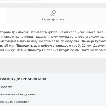
Характеристики
атором-тримачем.
Зламалось кріплення або погнулась ніжка, чи ви 
кнопкою на пружинці, завдяки якому можна регулювати висоту на яку
дяки зубцям міцно та надійно тримає не зісковзуючи.
Ніжка регулюєт
и:
18 мм;
Підходить для крісел з каркасом труб:
22 мм;
Довжин
ня знизу:
18 мм;
Діаметр кріплення вгорі:
22 мм;
Матеріал:
алюм
ВАННЯ ДЛЯ РЕАБІЛІТАЦІЇ
 коляска
-гігієнічне обладнання
костыли, тростники