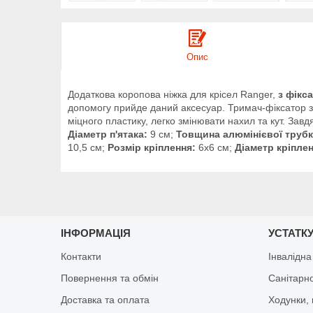
Опис
Додаткова коропова ніжка для крісел Ranger,
з фікс
допомогу прийде даний аксесуар. Тримач-фіксатор з 
міцного пластику, легко змінювати нахил та кут. Зав
Діаметр п'ятака:
9 см;
Товщина алюмінієвої трубк
10,5 см;
Розмір кріплення:
6х6 см;
Діаметр кріплен
ІНФОРМАЦІЯ
УСТАТКУ
Контакти
Інвалідна
Повернення та обмін
Санітарно
Доставка та оплата
Ходунки, 