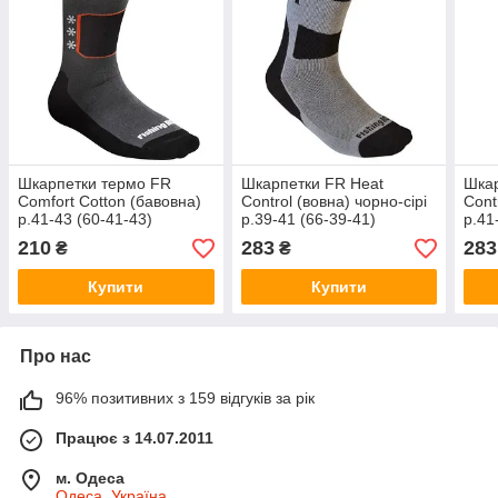
Шкарпетки термо FR
Шкарпетки FR Heat
Шкар
Comfort Cotton (бавовна)
Control (вовна) чорно-сірі
Cont
р.41-43 (60-41-43)
р.39-41 (66-39-41)
р.41
210
283
283
₴
₴
Купити
Купити
Про нас
96% позитивних з 159 відгуків за рік
Працює з 14.07.2011
м. Одеса
Одеса, Україна