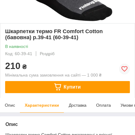
Шкарпетки термо FR Comfort Cotton
(бавовна) р.39-41 (60-39-41)
В наявності
Код: 60-39-41
Роздріб
210
₴
Мінімальна сума замовлення на сайті — 1 000 ₴
Купити
Опис
Характеристики
Доставка
Оплата
Умови 
Опис
Шкарпетки термо Comfort Cotton виготовлені з якісної