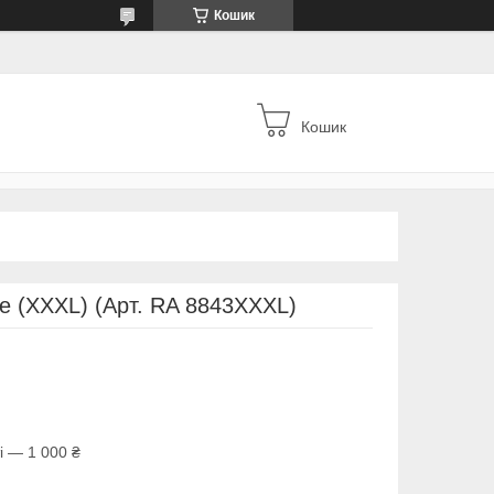
Кошик
Кошик
ve (XXХL) (Арт. RA 8843XХXL)
і — 1 000 ₴