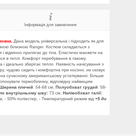
Інформація для замовлення
вовна.
Дана модель універсальна і підходить як для
тишною білизною Ranger.
Костюм складається з
 і відмінно прилягає до тіла. Еластичні манжети на
ися в теплі. Комфорт перебування в такому
і ідеально зберігає тепло. Наявність начісування з
ру
,
чудово
сидить
і
комфортна
при
носінні
, не
сковує
на
сучасному
американському
устаткуванні
.
Більше
опонувати
термобілизну
,
відповідну
найвищим
Ширина плечей
: 54-68 см;
Полуобхват грудей
: 58-
по внутрішньому шву:
73 см;
Напівобхват талії:
а; - 50% поліестер; - Температурний режим від
+5 до