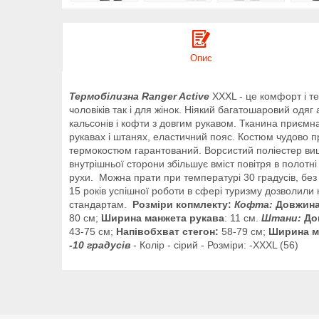
Опис
Термобілизна Ranger Active
XXXL - це комфорт і те
чоловіків так і для жінок. Ніякий багатошаровий одяг
кальсонів і кофти з довгим рукавом. Тканина приємна
рукавах і штанях, еластичний пояс. Костюм чудово п
термокостюм гарантований. Ворсистий поліестер вищо
внутрішньої сторони збільшує вміст повітря в полот
рухи
.
Можна
прати
при
температурі
30
градусів
,
без
15
років
успішної
роботи
в
сфері
туризму
дозволили
стандартам
.
Розміри копмлекту:
Кофта:
Довжина
80 см;
Ширина манжета рукава
: 11 см.
Штани:
До
43-75 см;
Напівобхват стегон:
58-79 см;
Ширина м
-10 градусів
- Колір - сірий - Розміри: -XXXL (56)