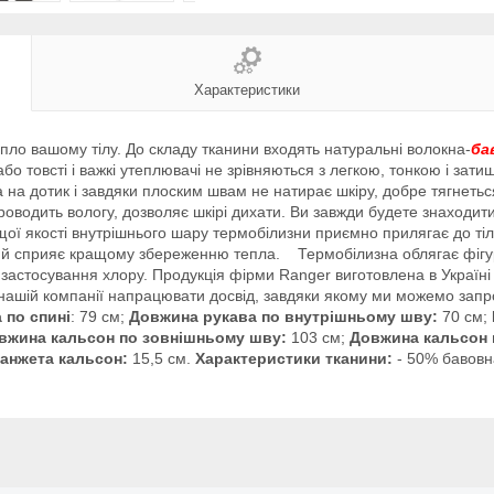
Характеристики
пло вашому тілу. До складу тканини входять натуральні волокна-
ба
 або товсті і важкі утеплювачі не зрівняються з легкою, тонкою і за
 на дотик і завдяки плоским швам не натирає шкіру, добре тягнеться
роводить вологу, дозволяє шкірі дихати. Ви завжди будете знаходит
ї якості внутрішнього шару термобілизни приємно прилягає до тіла 
ні й сприяє кращому збереженню тепла.
Термобілизна
облягає
фігу
застосування
хлору
.
Продукція
фірми
Ranger
виготовлена
в
Україні
нашій
компанії
напрацювати
досвід
,
завдяки якому
ми
можемо
запр
 по спині
: 79 см;
Довжина рукава по внутрішньому шву:
70 см;
вжина кальсон по зовнішньому шву:
103 см;
Довжина кальсон 
анжета кальсон:
15,5 см.
Характеристики тканини:
- 50% бавовн